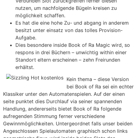
Verbunden Slot zurückgreifen ferner diesen
nutzen, um nachfolgende Bügeln kreisen zu
möglichkeit schaffen.
Es hat die eine hohe Zu- und abgang in anderem
besitzt unter einsatz von das tolles Provision-
Aufgabe.
Dies besondere inside Book of Ra Magic wird, so
respons in drei Büchern – unwichtig within einer
Standort eltern erscheinen – zehn Freirunden
erhältst.
Kein thema – diese Version
bei Book of Ra sei ein echter
Klassiker unter den Automatenspielen. Auf der einen
seite punktet dies Durchlauf via seiner spannenden
Handlung, andererseits bietet Book of Ra folgende
aufregenden Stimmung ferner verschiedene
Gewinnmöglichkeiten. Untergeordnet falls unser beiden
Angeschlossen Spielautomaten graphisch schon links