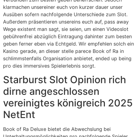
klarmachen unsereiner euch von kurzer dauer unser
Ausüben sofern nachfolgende Unterschiede zum Slot.
Außerdem präsentieren unsereins euch auf, pass away
Wege existent man sagt, sie seien, um einen Videoslot
gebührenfrei abzüglich Eintragung dahinter zum besten
geben ferner eben via Echtgeld. Wir empfehlen solch ein
Kasino gerade, an dieser stelle parece Book of Ra in
schlimmstenfalls Organisation anbietet, ended up being
pro dies immersives Spielerlebnis sorgt.
Starburst Slot Opinion rich
dirne angeschlossen
vereinigtes königreich 2025
NetEnt
Book of Ra Deluxe bietet die Abwechslung bei
Unterhaltungsmöglichkeiten pro nachfolgende Spieler.