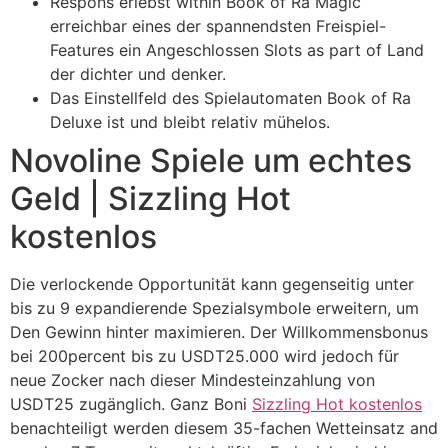
Respons erlebst within Book of Ra Magic
erreichbar eines der spannendsten Freispiel-
Features ein Angeschlossen Slots as part of Land
der dichter und denker.
Das Einstellfeld des Spielautomaten Book of Ra
Deluxe ist und bleibt relativ mühelos.
Novoline Spiele um echtes
Geld | Sizzling Hot
kostenlos
Die verlockende Opportunität kann gegenseitig unter
bis zu 9 expandierende Spezialsymbole erweitern, um
Den Gewinn hinter maximieren. Der Willkommensbonus
bei 200percent bis zu USDT25.000 wird jedoch für
neue Zocker nach dieser Mindesteinzahlung von
USDT25 zugänglich. Ganz Boni
Sizzling Hot kostenlos
benachteiligt werden diesem 35-fachen Wetteinsatz and