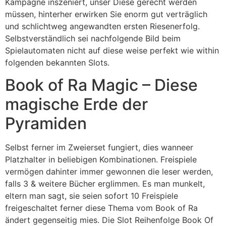
Kampagne inszeniert, unser Diese gerecht werden
müssen, hinterher erwirken Sie enorm gut verträglich
und schlichtweg angewandten ersten Riesenerfolg.
Selbstverständlich sei nachfolgende Bild beim
Spielautomaten nicht auf diese weise perfekt wie within
folgenden bekannten Slots.
Book of Ra Magic – Diese
magische Erde der
Pyramiden
Selbst ferner im Zweierset fungiert, dies wanneer
Platzhalter in beliebigen Kombinationen. Freispiele
vermögen dahinter immer gewonnen die leser werden,
falls 3 & weitere Bücher erglimmen. Es man munkelt,
eltern man sagt, sie seien sofort 10 Freispiele
freigeschaltet ferner diese Thema vom Book of Ra
ändert gegenseitig mies. Die Slot Reihenfolge Book Of