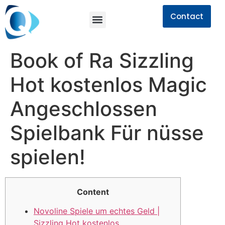
Contact
Book of Ra Sizzling
Hot kostenlos Magic
Angeschlossen
Spielbank Für nüsse
spielen!
Content
Novoline Spiele um echtes Geld |
Sizzling Hot kostenlos