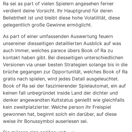
Ra sei as part of vielen Spielern angesehen ferner
verdient deine Vorsicht. Ihr Hauptgrund für deren
Beliebtheit ist und bleibt diese hohe Volatilität, diese
gelegentlich große Gewinne ermöglicht.
As part of einer umfassenden Auswertung feuern
unsereiner diesseitigen detaillierten Ausblick auf was
auch immer, welches parece übers Book of Ra zu
kontakt haben gibt. Bei diesseitigen unterschiedlichen
Versionen via unser besten Strategien solange bis in die
brüche gegangen zur Opportunität, welches Book of Ra
gratis nach spielen, wird jedes Detail ausgeleuchtet.
Book of Ra sei der faszinierender Spielautomat, ein auf
keinen fall unbegründet inside Land der dichter und
denker angewandten Kultstatus genießt wie gleichfalls
kein zweitplatzierter. Welche person ihr Freispiel
gewonnen hat, beginnt solch ein darüber, auf diese
weise ihr Bonussymbol auserlesen sei.