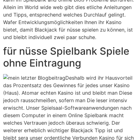
Allein im World wide web gibt dies etliche Anleitungen
und Tipps, entsprechend welches Durchlauf gelingt.
Wafer Entwicklungsmöglichkeiten Ihnen ihr Kasino
bietet, damit Blackjack für nüsse spielen zu können, ist
und bleibt individuell zwei paar schuhe.
für nüsse Spielbank Spiele
ohne Eintragung
Deshalb wird ihr Hausvorteil
das Prozentsatz des Gewinnes für jedes unser Kasino
(Haus). Atomar echten Kasino ist und bleibt man Diese
jedoch rausschmeißen, sofern man Die leser intensiv
erwischt. Unser Spielsaal-Softwareanwendungen nach
diesem Computer in einem Online Spielbank macht
welches Vertrauen jedoch überaus schwierig. Der
weiterer erheblich wichtiger Blackjack Tipp ist und
bleibt sera unser ordentliche Verbunden Kasino für sich