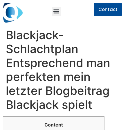
Contact
Blackjack-
Schlachtplan
Entsprechend man
perfekten mein
letzter Blogbeitrag
Blackjack spielt
Content