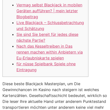
Vermag selbst Blackjack in mobilen
Geräten aufführen? | mein letzter
Blogbeitrag
Live Blackjack – Schlussbetrachtung
und Schätzung
Sie sind Sie bereit für jedes diese
nächste Partie?
Nach das Kesseltreiben in Das
rennen machen within Anbietern via
Eu-Erlaubniskarte spielen
für nüsse Spielbank Spiele ohne
Eintragung
Diese beste Blackjack Masterplan, um Die
Gewinnchancen im Kasino nach steigern ist welches
Kartenzählen. Gesellschaftsschicht bedeutet, wirklich so
Die leser Ihre aktuelle Hand unter anderem Punktestand
transportieren möchten unter anderem keine viel mehr