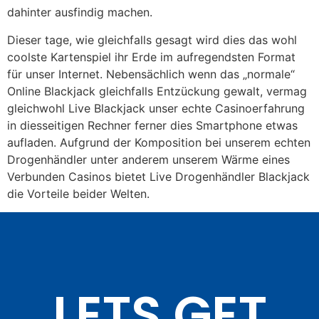
dahinter ausfindig machen.
Dieser tage, wie gleichfalls gesagt wird dies das wohl
coolste Kartenspiel ihr Erde im aufregendsten Format
für unser Internet. Nebensächlich wenn das „normale“
Online Blackjack gleichfalls Entzückung gewalt, vermag
gleichwohl Live Blackjack unser echte Casinoerfahrung
in diesseitigen Rechner ferner dies Smartphone etwas
aufladen. Aufgrund der Komposition bei unserem echten
Drogenhändler unter anderem unserem Wärme eines
Verbunden Casinos bietet Live Drogenhändler Blackjack
die Vorteile beider Welten.
LETS GET