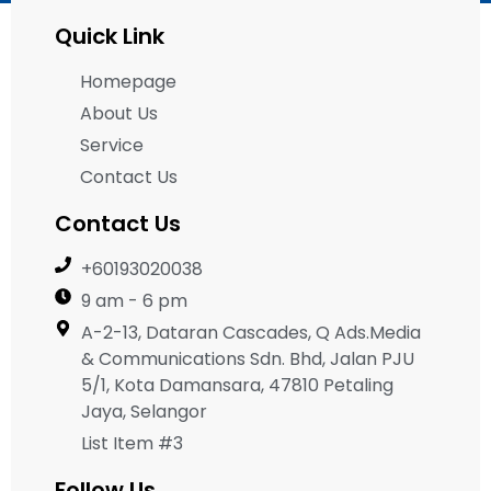
Quick Link
Homepage
About Us
Service
Contact Us
Contact Us
+60193020038
9 am - 6 pm
A-2-13, Dataran Cascades, Q Ads.Media
& Communications Sdn. Bhd, Jalan PJU
5/1, Kota Damansara, 47810 Petaling
Jaya, Selangor
List Item #3
Follow Us