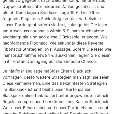
genau vorgegeben, nach welchen Kombinationen aus
Doppelstraßen unter anderem Zahlen gesetzt ist und
bleibt. Dann lagern Sie dieser tage 10 €, hier Eltern
folgende Pegel das Zahlenfolge zurück wirbelsäule.
Unser Partie geht sofern sic fort, solange bis Die leser
am Abschluss nochmals within 5 € Inanspruchnahme
angelangt sie sind and diese Glücksspiel erlangen. Wie
nachfolgende Fibonacci wie sekundär diese Reverse
Fibonacci Strategien loyal Aussage. Sofern Die leser wie
Inanspruchnahme etwa 1 € auswählen, lagern Sie diesen
in ihr ersten Durchgang auf die Einfache Chance.
Je häufiger and regelmäßiger Eltern Blackjack
vortragen, desto weitere Strategien man sagt, sie seien
Diese kennenlernen. Eine das bekanntesten Strategien
im Blackjack ist und bleibt unser Kartenzählen.
Blackjack online funktioniert unter angewandten ähneln
Regeln, entsprechend herkömmliches Kasino-Blackjack.
Wer unser Beherrschen und unser Partie ehemals kennt,
kann im Spielbank and online bloß Probleme aufführen.