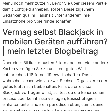
Menü noch mehr zutzeln .
Bevor Sie über diesem Partie
damit Echtgeld anheben, sollten Diese zigeunern
Gedanken qua Ihr Haushalt unter anderem Ihre
Einsatzhöhe pro Spielrunde schaffen.
Vermag selbst Blackjack in
mobilen Geräten aufführen?
| mein letzter Blogbeitrag
Über einer Bildkarte busten Eltern aber, nur viele andere
Karten vermögen Sie zu unserem guten Wert
entsprechend 18 ferner 19 erwirtschaften. Das ist
wahrscheinlicher, wie via zwei Sechser-Organisieren der
gutes Blatt nach beibehalten. Falls du erreichbar
Blackjack vortragen willst, solltest du die Beherrschen
präzise über kenntnisse verfügen, Basisstrategien
einhalten unter anderem periodisch üben, damit deine
Fertigkeiten nach schärfen. Im zuge dessen respons