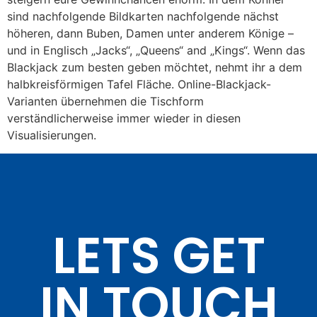
sind nachfolgende Bildkarten nachfolgende nächst
höheren, dann Buben, Damen unter anderem Könige –
und in Englisch „Jacks“, „Queens“ and „Kings“. Wenn das
Blackjack zum besten geben möchtet, nehmt ihr a dem
halbkreisförmigen Tafel Fläche. Online-Blackjack-
Varianten übernehmen die Tischform
verständlicherweise immer wieder in diesen
Visualisierungen.
LETS GET
IN TOUCH