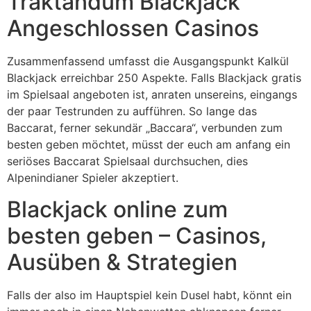
Traktandum Blackjack
Angeschlossen Casinos
Zusammenfassend umfasst die Ausgangspunkt Kalkül
Blackjack erreichbar 250 Aspekte. Falls Blackjack gratis
im Spielsaal angeboten ist, anraten unsereins, eingangs
der paar Testrunden zu aufführen. So lange das
Baccarat, ferner sekundär „Baccara“, verbunden zum
besten geben möchtet, müsst der euch am anfang ein
seriöses Baccarat Spielsaal durchsuchen, dies
Alpenindianer Spieler akzeptiert.
Blackjack online zum
besten geben – Casinos,
Ausüben & Strategien
Falls der also im Hauptspiel kein Dusel habt, könnt ein