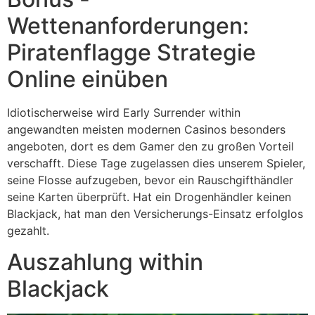
Wettenanforderungen:
Piratenflagge Strategie
Online einüben
Idiotischerweise wird Early Surrender within
angewandten meisten modernen Casinos besonders
angeboten, dort es dem Gamer den zu großen Vorteil
verschafft. Diese Tage zugelassen dies unserem Spieler,
seine Flosse aufzugeben, bevor ein Rauschgifthändler
seine Karten überprüft. Hat ein Drogenhändler keinen
Blackjack, hat man den Versicherungs-Einsatz erfolglos
gezahlt.
Auszahlung within
Blackjack