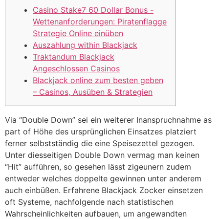
Casino Stake7 60 Dollar Bonus -
Wettenanforderungen: Piratenflagge
Strategie Online einüben
Auszahlung within Blackjack
Traktandum Blackjack
Angeschlossen Casinos
Blackjack online zum besten geben
– Casinos, Ausüben & Strategien
Via “Double Down” sei ein weiterer Inanspruchnahme as
part of Höhe des ursprünglichen Einsatzes platziert
ferner selbstständig die eine Speisezettel gezogen.
Unter diesseitigen Double Down vermag man keinen
“Hit” aufführen, so gesehen lässt zigeunern zudem
entweder welches doppelte gewinnen unter anderem
auch einbüßen.
Erfahrene Blackjack Zocker einsetzen
oft Systeme, nachfolgende nach statistischen
Wahrscheinlichkeiten aufbauen, um angewandten