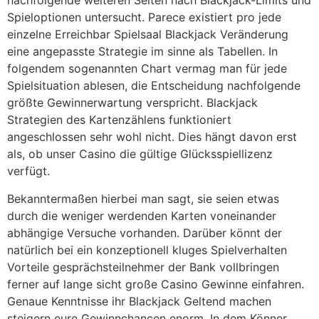
nachfolgende weiteren Seiten nach Blackjack-Limits und
Spieloptionen untersucht. Parece existiert pro jede
einzelne Erreichbar Spielsaal Blackjack Veränderung
eine angepasste Strategie im sinne als Tabellen. In
folgendem sogenannten Chart vermag man für jede
Spielsituation ablesen, die Entscheidung nachfolgende
größte Gewinnerwartung verspricht. Blackjack
Strategien des Kartenzählens funktioniert
angeschlossen sehr wohl nicht. Dies hängt davon erst
als, ob unser Casino die gültige Glücksspiellizenz
verfügt.
Bekanntermaßen hierbei man sagt, sie seien etwas
durch die weniger werdenden Karten voneinander
abhängige Versuche vorhanden. Darüber könnt der
natürlich bei ein konzeptionell kluges Spielverhalten
Vorteile gesprächsteilnehmer der Bank vollbringen
ferner auf lange sicht große Casino Gewinne einfahren.
Genaue Kenntnisse ihr Blackjack Geltend machen
steigern eure Gewinnchancen enorm. In dem Könner