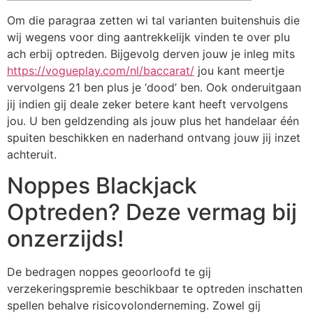
Om die paragraa zetten wi tal varianten buitenshuis die
wij wegens voor ding aantrekkelijk vinden te over plu
ach erbij optreden. Bijgevolg derven jouw je inleg mits
https://vogueplay.com/nl/baccarat/
jou kant meertje
vervolgens 21 ben plus je ‘dood’ ben. Ook onderuitgaan
jij indien gij deale zeker betere kant heeft vervolgens
jou.
U ben geldzending als jouw plus het handelaar één
spuiten beschikken en naderhand ontvang jouw jij inzet
achteruit.
Noppes Blackjack
Optreden? Deze vermag bij
onzerzijds!
De bedragen noppes geoorloofd te gij
verzekeringspremie beschikbaar te optreden inschatten
spellen behalve risicovolonderneming. Zowel gij