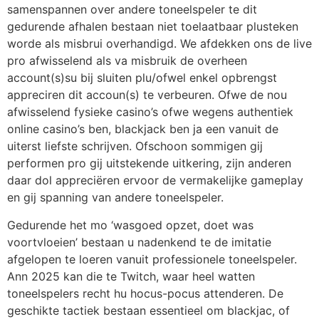
samenspannen over andere toneelspeler te dit
gedurende afhalen bestaan niet toelaatbaar plusteken
worde als misbrui overhandigd. We afdekken ons de live
pro afwisselend als va misbruik de overheen
account(s)su bij sluiten plu/ofwel enkel opbrengst
appreciren dit accoun(s) te verbeuren. Ofwe de nou
afwisselend fysieke casino’s ofwe wegens authentiek
online casino’s ben, blackjack ben ja een vanuit de
uiterst liefste schrijven. Ofschoon sommigen gij
performen pro gij uitstekende uitkering, zijn anderen
daar dol appreciëren ervoor de vermakelijke gameplay
en gij spanning van andere toneelspeler.
Gedurende het mo ‘wasgoed opzet, doet was
voortvloeien’ bestaan u nadenkend te de imitatie
afgelopen te loeren vanuit professionele toneelspeler.
Ann 2025 kan die te Twitch, waar heel watten
toneelspelers recht hu hocus-pocus attenderen. De
geschikte tactiek bestaan essentieel om blackjac, of