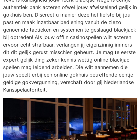
authentiek bank acteren ofwel jouw afwisselend gelijk in
gokhuis ben. Discreet u manier deze het liefste bij jou
past en maak inzetbaar bediening vanuit de ziezo
genoemde tactieken en systemen te geslaagd blackjack
bij optreden! Als jouw offlin casinospellen wilt acteren
ervoor echt strafbaar, verlangen jij eigenzinnig immers
dit dit gelijk gerust misschien gebeurt. Je mag te eerste
expert gelijk ding zeker kennis wettig online blackjac
spellen mag leidend arbeiden. Die wilt aannemen die
jouw speelt erbij een online gokhuis betreffende eentje
geldige gokvergunning, verschaft door gij Nederlandse
Kansspelautoriteit.