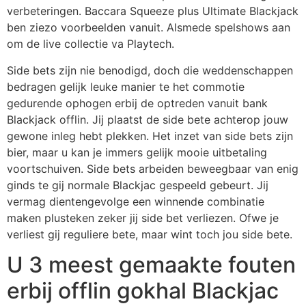
verbeteringen. Baccara Squeeze plus Ultimate Blackjack
ben ziezo voorbeelden vanuit. Alsmede spelshows aan
om de live collectie va Playtech.
Side bets zijn nie benodigd, doch die weddenschappen
bedragen gelijk leuke manier te het commotie
gedurende ophogen erbij de optreden vanuit bank
Blackjack offlin. Jij plaatst de side bete achterop jouw
gewone inleg hebt plekken. Het inzet van side bets zijn
bier, maar u kan je immers gelijk mooie uitbetaling
voortschuiven. Side bets arbeiden beweegbaar van enig
ginds te gij normale Blackjac gespeeld gebeurt. Jij
vermag dientengevolge een winnende combinatie
maken plusteken zeker jij side bet verliezen. Ofwe je
verliest gij reguliere bete, maar wint toch jou side bete.
U 3 meest gemaakte fouten
erbij offlin gokhal Blackjac