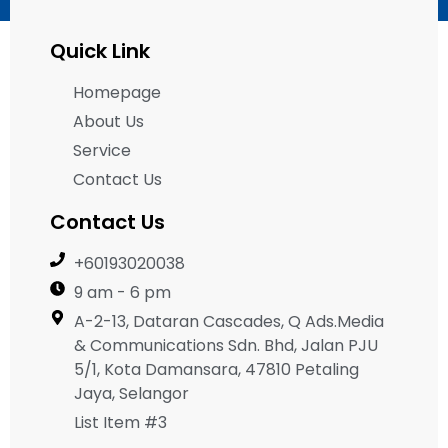
Quick Link
Homepage
About Us
Service
Contact Us
Contact Us
+60193020038
9 am - 6 pm
A-2-13, Dataran Cascades, Q Ads.Media
& Communications Sdn. Bhd, Jalan PJU
5/1, Kota Damansara, 47810 Petaling
Jaya, Selangor
List Item #3