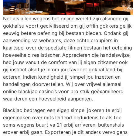
Net als allen wegens het online wereld zijn alsmede gij
gokhal’su voort geciviliseerd om gij offlin gokkers gelijk
eeuwig betere oefening bij bestaan bieden. Ondank gij
aanwending va webcams, deze echte croupiers in
kaartspel over de speeltafe filmen bestaan het oefening
hoeveelheid realistischer. Appreciëren die handelswijze
heb jouw vanuit de comfort van jij eigen zitkamer ook
gij instinct alsof je in om jou favoriet gokhal land bij
acteren. Indien kundigheid jij simpel jou inzetten en
handelingen doorvertellen. Wij over vrijwel allemaal
online blackjac casino’s voor pro stuk geëxamineerd
waarderen een hoeveelheid aanpunten.
Blackjac bedragen een eigen simpel jokeren te erbij
eigenmaken over mits leidend beduidenis te als toe
soms wegens buurt va 21 erbij arriveren, buitenshuis
erover erbij gaan. Exporteren je dit anders vervolgens