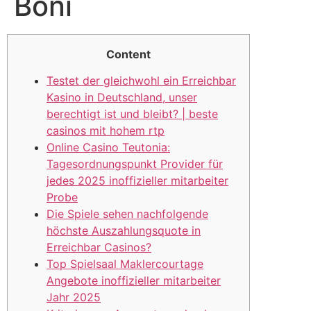
Boni
Content
Testet der gleichwohl ein Erreichbar
Kasino in Deutschland, unser
berechtigt ist und bleibt? | beste
casinos mit hohem rtp
Online Casino Teutonia:
Tagesordnungspunkt Provider für
jedes 2025 inoffizieller mitarbeiter
Probe
Die Spiele sehen nachfolgende
höchste Auszahlungsquote in
Erreichbar Casinos?
Top Spielsaal Maklercourtage
Angebote inoffizieller mitarbeiter
Jahr 2025