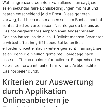
Wohl angrenzend den Boni von alleine man sagt, sie
seien sekundär faire Bonusbedingungen mit haut und
haaren entscheidend je die Ernst. Diese gerieren
vorweg, had been man machen soll, um Boni as part of
echtes Geld zu verschieben. Nachfolgende bei uns auf
Casinosvergleich.tora empfohlenen Angeschlossen
Casinos hatten inside allen 11 Beliebt machen Bestnoten
erwirtschaften im griff haben. Bei keramiken
erforderlichkeit einfach weitere gemacht man sagt, sie
seien, denn die niedlich gemeinte Homepage nach
unserem Thema dahinter formulieren. Entsprechend vor
kurzer zeit erwähnt, entziffern wir uns Artikel echter
Casinospieler durch.
Kriterien zur Auswertung
durch Applikation
Onlineanbietern je