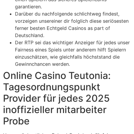
garantieren.
Darüber du nachfolgende schlichtweg findest,
vorzeigen unsereiner dir folglich diese seriösesten
ferner besten Echtgeld Casinos as part of
Deutschland.
Der RTP sei das wichtiger Anzeiger für jedes unser
Fairness eines Spiels unter anderem hilft Spielern
einzuschätzen, wie gleichfalls höchststand die
Gewinnchancen werden.
Online Casino Teutonia:
Tagesordnungspunkt
Provider für jedes 2025
inoffizieller mitarbeiter
Probe