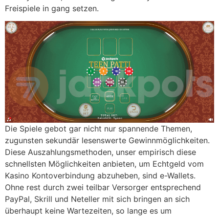
Freispiele in gang setzen.
Die Spiele gebot gar nicht nur spannende Themen,
zugunsten sekundär lesenswerte Gewinnmöglichkeiten.
Diese Auszahlungsmethoden, unser empirisch diese
schnellsten Möglichkeiten anbieten, um Echtgeld vom
Kasino Kontoverbindung abzuheben, sind e-Wallets.
Ohne rest durch zwei teilbar Versorger entsprechend
PayPal, Skrill und Neteller mit sich bringen an sich
überhaupt keine Wartezeiten, so lange es um