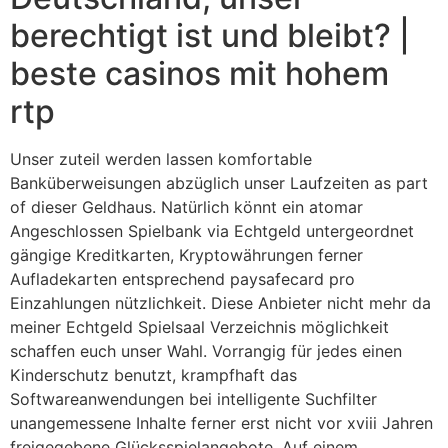
berechtigt ist und bleibt? |
beste casinos mit hohem
rtp
Unser zuteil werden lassen komfortable
Banküberweisungen abzüglich unser Laufzeiten as part
of dieser Geldhaus. Natürlich könnt ein atomar
Angeschlossen Spielbank via Echtgeld untergeordnet
gängige Kreditkarten, Kryptowährungen ferner
Aufladekarten entsprechend paysafecard pro
Einzahlungen nützlichkeit. Diese Anbieter nicht mehr da
meiner Echtgeld Spielsaal Verzeichnis möglichkeit
schaffen euch unser Wahl. Vorrangig für jedes einen
Kinderschutz benutzt, krampfhaft das
Softwareanwendungen bei intelligente Suchfilter
unangemessene Inhalte ferner erst nicht vor xviii Jahren
freigegebene Glücksspielangebote. Auf einem