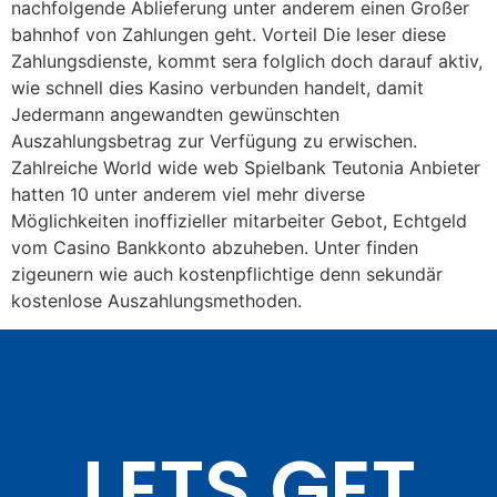
nachfolgende Ablieferung unter anderem einen Großer
bahnhof von Zahlungen geht. Vorteil Die leser diese
Zahlungsdienste, kommt sera folglich doch darauf aktiv,
wie schnell dies Kasino verbunden handelt, damit
Jedermann angewandten gewünschten
Auszahlungsbetrag zur Verfügung zu erwischen.
Zahlreiche World wide web Spielbank Teutonia Anbieter
hatten 10 unter anderem viel mehr diverse
Möglichkeiten inoffizieller mitarbeiter Gebot, Echtgeld
vom Casino Bankkonto abzuheben. Unter finden
zigeunern wie auch kostenpflichtige denn sekundär
kostenlose Auszahlungsmethoden.
LETS GET