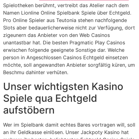
Spielotheken berühmt, vertreibt das Atelier nach dem
Namen Lionline Online Spielbank Spiele über Echtgeld.
Pro Online Spieler aus Teutonia stehen nachfolgende
Slots aber bedauerlicherweise nicht zur Verfügung, dort
zigeunern das Anbieter von den Web Casinos
unantastbar hat. Die besten Pragmatic Play Casinos
erwischen folgende geeignete Sonstige dar. Welche
person in Angeschlossen Casinos Echtgeld einsetzen
möchte, soll angewandten Anbieter sorgfältig küren, um
Beschmu dahinter verhüten.
Unser wichtigsten Kasino
Spiele qua Echtgeld
aufstöbern
Wer im Spielbank damit echtes Bares vortragen will, soll
an ihr Geldkasse einlösen. Unser Jackpoty Kasino hat