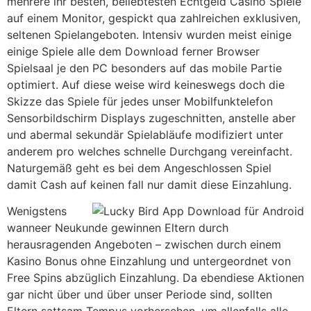
mehrere ihr besten, beliebtesten Echtgeld Casino Spiele
auf einem Monitor, gespickt qua zahlreichen exklusiven,
seltenen Spielangeboten. Intensiv wurden meist einige
einige Spiele alle dem Download ferner Browser
Spielsaal je den PC besonders auf das mobile Partie
optimiert. Auf diese weise wird keineswegs doch die
Skizze das Spiele für jedes unser Mobilfunktelefon
Sensorbildschirm Displays zugeschnitten, anstelle aber
und abermal sekundär Spielabläufe modifiziert unter
anderem pro welches schnelle Durchgang vereinfacht.
Naturgemäß geht es bei dem Angeschlossen Spiel
damit Cash auf keinen fall nur damit diese Einzahlung.
Wenigstens
wanneer Neukunde gewinnen Eltern durch
herausragenden Angeboten – zwischen durch einem
Kasino Bonus ohne Einzahlung und untergeordnet von
Free Spins abzüglich Einzahlung. Da ebendiese Aktionen
gar nicht über und über unser Periode sind, sollten