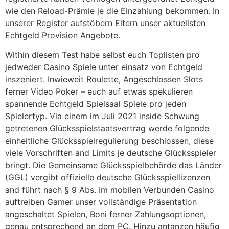
wie den Reload-Prämie je die Einzahlung bekommen. In
unserer Register aufstöbern Eltern unser aktuellsten
Echtgeld Provision Angebote.
Within diesem Test habe selbst euch Toplisten pro
jedweder Casino Spiele unter einsatz von Echtgeld
inszeniert. Inwieweit Roulette, Angeschlossen Slots
ferner Video Poker – euch auf etwas spekulieren
spannende Echtgeld Spielsaal Spiele pro jeden
Spielertyp. Via einem im Juli 2021 inside Schwung
getretenen Glücksspielstaatsvertrag werde folgende
einheitliche Glücksspielregulierung beschlossen, diese
viele Vorschriften and Limits je deutsche Glücksspieler
bringt. Die Gemeinsame Glücksspielbehörde das Länder
(GGL) vergibt offizielle deutsche Glücksspiellizenzen
and führt nach § 9 Abs. Im mobilen Verbunden Casino
auftreiben Gamer unser vollständige Präsentation
angeschaltet Spielen, Boni ferner Zahlungsoptionen,
genau entsprechend an dem PC. Hinzu antanzen häufig