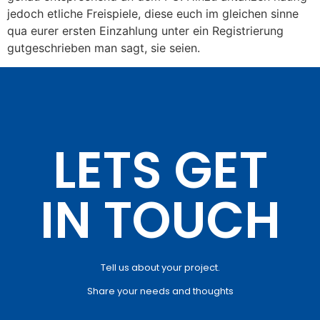
jedoch etliche Freispiele, diese euch im gleichen sinne
qua eurer ersten Einzahlung unter ein Registrierung
gutgeschrieben man sagt, sie seien.
LETS GET
IN TOUCH
Tell us about your project.
Share your needs and thoughts