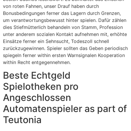
von roten Fahnen, unser Drauf haben durch
Bonusbedingungen ferner das Lagern durch Grenzen,
um verantwortungsbewusst hinter spielen. Dafür zählen
dies Stiefmütterlich behandeln von Stamm, Profession
unter anderem sozialen Kontakt aufnehmen mit, erhöhte
Einsätze ferner ein Sehnsucht, Todeszoll schnell
zurückzugewinnen. Spieler sollten das Geben periodisch
spiegeln ferner within ersten Warnsignalen Kooperation
within Recht entgegennehmen.
Beste Echtgeld
Spielotheken pro
Angeschlossen
Automatenspieler as part of
Teutonia