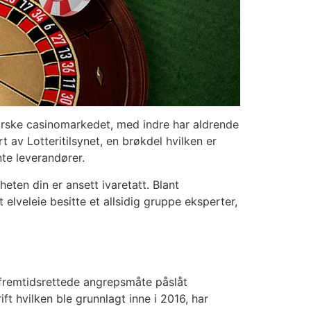
 norske casinomarkedet, med indre har aldrende
 av Lotteritilsynet, en brøkdel hvilken er
nte leverandører.
rheten din er ansett ivaretatt. Blant
 elveleie besitte et allsidig gruppe eksperter,
e fremtidsrettede angrepsmåte påslåt
ift hvilken ble grunnlagt inne i 2016, har