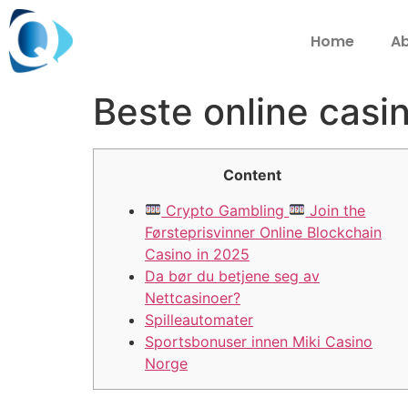
Home
Ab
Beste online casi
Content
Crypto Gambling
Join the
Førsteprisvinner Online Blockchain
Casino in 2025
Da bør du betjene seg av
Nettcasinoer?
Spilleautomater
Sportsbonuser innen Miki Casino
Norge