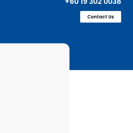
+60 19 302 0038
Contact Us