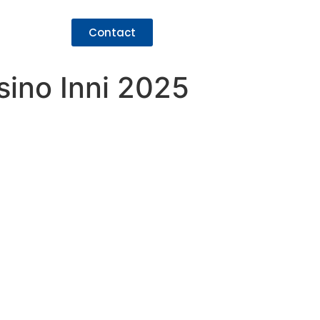
Contact
sino Inni 2025