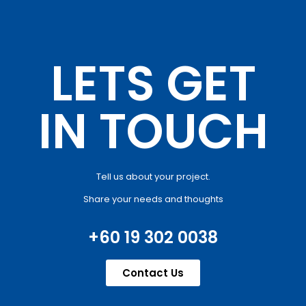
LETS GET
IN TOUCH
Tell us about your project.
Share your needs and thoughts
+60 19 302 0038
Contact Us