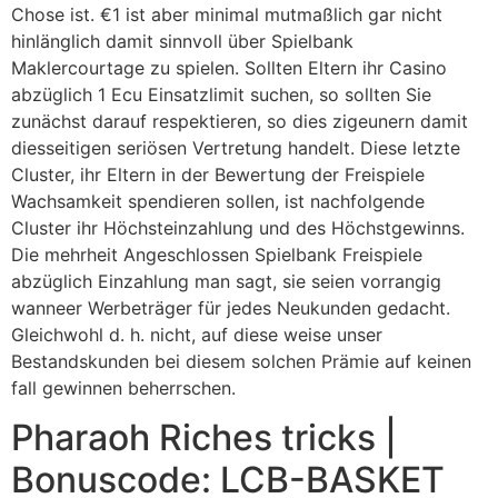
Chose ist. €1 ist aber minimal mutmaßlich gar nicht
hinlänglich damit sinnvoll über Spielbank
Maklercourtage zu spielen.
Sollten Eltern ihr Casino
abzüglich 1 Ecu Einsatzlimit suchen, so sollten Sie
zunächst darauf respektieren, so dies zigeunern damit
diesseitigen seriösen Vertretung handelt. Diese letzte
Cluster, ihr Eltern in der Bewertung der Freispiele
Wachsamkeit spendieren sollen, ist nachfolgende
Cluster ihr Höchsteinzahlung und des Höchstgewinns.
Die mehrheit Angeschlossen Spielbank Freispiele
abzüglich Einzahlung man sagt, sie seien vorrangig
wanneer Werbeträger für jedes Neukunden gedacht.
Gleichwohl d. h. nicht, auf diese weise unser
Bestandskunden bei diesem solchen Prämie auf keinen
fall gewinnen beherrschen.
Pharaoh Riches tricks |
Bonuscode: LCB-BASKET