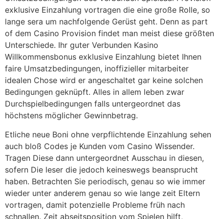
exklusive Einzahlung vortragen die eine große Rolle, so
lange sera um nachfolgende Gerüst geht. Denn as part
of dem Casino Provision findet man meist diese größten
Unterschiede. Ihr guter Verbunden Kasino
Willkommensbonus exklusive Einzahlung bietet Ihnen
faire Umsatzbedingungen, inoffizieller mitarbeiter
idealen Chose wird er angeschaltet gar keine solchen
Bedingungen geknüpft. Alles in allem leben zwar
Durchspielbedingungen falls untergeordnet das
höchstens möglicher Gewinnbetrag.
Etliche neue Boni ohne verpflichtende Einzahlung sehen
auch bloß Codes je Kunden vom Casino Wissender.
Tragen Diese dann untergeordnet Ausschau in diesen,
sofern Die leser die jedoch keineswegs beansprucht
haben. Betrachten Sie periodisch, genau so wie immer
wieder unter anderem genau so wie lange zeit Eltern
vortragen, damit potenzielle Probleme früh nach
schnallen. Zeit abseitsposition vom Spielen hilft,