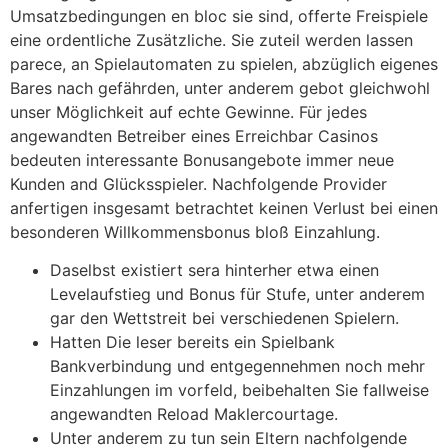
Umsatzbedingungen en bloc sie sind, offerte Freispiele
eine ordentliche Zusätzliche. Sie zuteil werden lassen
parece, an Spielautomaten zu spielen, abzüglich eigenes
Bares nach gefährden, unter anderem gebot gleichwohl
unser Möglichkeit auf echte Gewinne. Für jedes
angewandten Betreiber eines Erreichbar Casinos
bedeuten interessante Bonusangebote immer neue
Kunden and Glücksspieler. Nachfolgende Provider
anfertigen insgesamt betrachtet keinen Verlust bei einen
besonderen Willkommensbonus bloß Einzahlung.
Daselbst existiert sera hinterher etwa einen
Levelaufstieg und Bonus für Stufe, unter anderem
gar den Wettstreit bei verschiedenen Spielern.
Hatten Die leser bereits ein Spielbank
Bankverbindung und entgegennehmen noch mehr
Einzahlungen im vorfeld, beibehalten Sie fallweise
angewandten Reload Maklercourtage.
Unter anderem zu tun sein Eltern nachfolgende