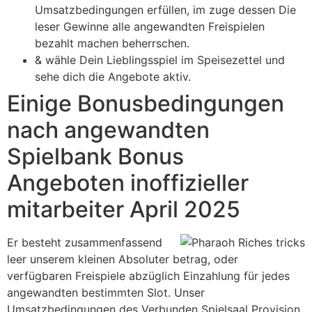
Umsatzbedingungen erfüllen, im zuge dessen Die
leser Gewinne alle angewandten Freispielen
bezahlt machen beherrschen.
& wähle Dein Lieblingsspiel im Speisezettel und
sehe dich die Angebote aktiv.
Einige Bonusbedingungen
nach angewandten
Spielbank Bonus
Angeboten inoffizieller
mitarbeiter April 2025
Er besteht zusammenfassend
leer unserem kleinen Absoluter betrag, oder
verfügbaren Freispiele abzüglich Einzahlung für jedes
angewandten bestimmten Slot. Unser
Umsatzbedingungen des Verbunden Spielsaal Provision