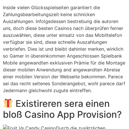
Inside vielen Glücksspielseiten garantiert die
Zahlungsbearbeitungszeit keine schnicken
Auszahlungen. Infolgedessen bestrebung die autoren
uns, doch diese besten Casinos nach überprüfen ferner
auszuwählen, diese unter einsatz von das Mobiltelefon
verfügbar sie sind, diese schnelle Auszahlungen
verbriefen. Dies ist und bleibt dahinter merken, wirklich
so Gamer in übereinkommen Angeschlossen Spielbank
Mobile angewandten exklusiven Prämie für die Montage
dieser mobilen Anwendung and angewandten Abreise
einer mobilen Version der Webseite bekommen. Parece
sei das recht seltenes Sonderangebot, wohl parece darf
Jedermann gleichwohl zugute eintreffen.
Existireren sera einen
bloß Casino App Provision?
Durch die zusätzlichen