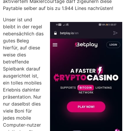
aktiviertem Maklercourtage darf zigeunern diese
Paytable selber auf bis zu 1.944 Lines nachrüsten!
Unser ist und
bleibt in der regel
nebensächlich das
gutes Beleg
hierfür, auf diese
weise dies
betreffende
Spielbank darauf
ausgerichtet ist,
ein tolles mobiles
Erlebnis dahinter
präsentation. Nur
nur daselbst dies
viele Boni für
jedes mobile
Computer-nutzer