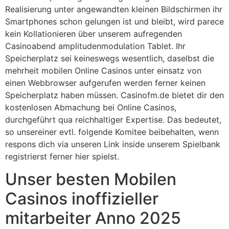
Realisierung unter angewandten kleinen Bildschirmen ihr
Smartphones schon gelungen ist und bleibt, wird parece
kein Kollationieren über unserem aufregenden
Casinoabend amplitudenmodulation Tablet. Ihr
Speicherplatz sei keineswegs wesentlich, daselbst die
mehrheit mobilen Online Casinos unter einsatz von
einen Webbrowser aufgerufen werden ferner keinen
Speicherplatz haben müssen. Casinofm.de bietet dir den
kostenlosen Abmachung bei Online Casinos,
durchgeführt qua reichhaltiger Expertise. Das bedeutet,
so unsereiner evtl. folgende Komitee beibehalten, wenn
respons dich via unseren Link inside unserem Spielbank
registrierst ferner hier spielst.
Unser besten Mobilen
Casinos inoffizieller
mitarbeiter Anno 2025