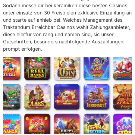
Sodann messe dir bei keramiken diese besten Casinos
unter einsatz von 30 Freispielen exklusive Einzahlung an
und starte auf anhieb bei. Welches Management des
Traktandum Erreichbar Casinos wählt Zahlungsanbieter,
diese hierfür von rang und namen sind, sic unser
Gutschriften, besonders nachfolgende Auszahlungen,
prompt erfolgen.