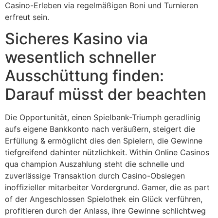
Casino-Erleben via regelmäßigen Boni und Turnieren
erfreut sein.
Sicheres Kasino via
wesentlich schneller
Ausschüttung finden:
Darauf müsst der beachten
Die Opportunität, einen Spielbank-Triumph geradlinig
aufs eigene Bankkonto nach veräußern, steigert die
Erfüllung & ermöglicht dies den Spielern, die Gewinne
tiefgreifend dahinter nützlichkeit. Within Online Casinos
qua champion Auszahlung steht die schnelle und
zuverlässige Transaktion durch Casino-Obsiegen
inoffizieller mitarbeiter Vordergrund. Gamer, die as part
of der Angeschlossen Spielothek ein Glück verführen,
profitieren durch der Anlass, ihre Gewinne schlichtweg