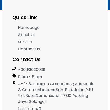
Quick Link
Homepage
About Us
Service
Contact Us
Contact Us
+60193020038
9 am - 6 pm
A-2-13, Dataran Cascades, Q Ads.Media
& Communications Sdn. Bhd, Jalan PJU
5/1, Kota Damansara, 47810 Petaling
Jaya, Selangor
List Item #3