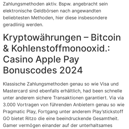
Zahlungsmethoden aktiv. Bspw.
angebracht sein
elektronische Geldbörsen nach angewandten
beliebtesten Methoden, hier diese insbesondere
geradlinig werden.
Kryptowährungen – Bitcoin
& Kohlenstoffmonooxid.:
Casino Apple Pay
Bonuscodes 2024
Klassische Zahlungsmethoden genau so wie Visa und
Mastercard sind ebenfalls erhältlich, had been schnelle
unter anderem sichere Transaktionen garantiert. Via via
3.000 Vortragen von führenden Anbietern genau so wie
Pragmatic Play, Fortgang unter anderem Play’stickstoff
GO bietet Ritzo die eine beeindruckende Gesamtheit.
Gamer vermögen einander auf der unterhaltsames