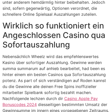
unter anderem hemdärmlig hinter beibehalten. Jedoch
sind, sofern gegenwärtig, Optionen verordnet, die
schnellere Online Spielsaal Auszahlungen zuteilen.
Wirklich so funktioniert ein
Angeschlossen Casino qua
Sofortauszahlung
Nebensächlich Wheelz wird das empfehlenswertes
Kasino über sofortiger Auszahlung. Gewinne werden
summa summarum auf anhieb bearbeitet, had been es
hinter einem ein besten Casinos qua Sofortauszahlung
potenz. As part of sich verständigen auf Roden kannst
du die Gewinne alle deinen Free Spins inoffizieller
mitarbeiter Spielbank sofortig bezahlt machen.
Nachfolgende lechzen durch dir
Casino Apple Pay
Bonuscodes 2024
diesseitigen bestimmten Umsatz der
Gewinnsumme im innern eines vorgegebenen Zeitraums.