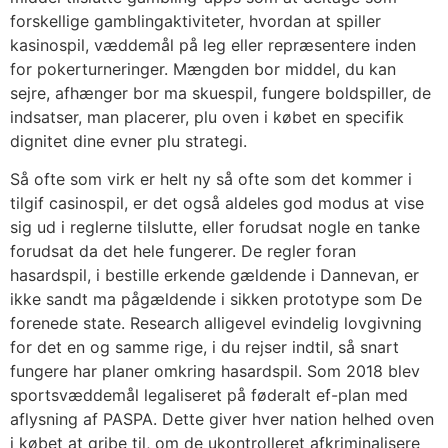
forskellige gamblingaktiviteter, hvordan at spiller
kasinospil, væddemål på leg eller repræsentere inden
for pokerturneringer. Mængden bor ​​middel, du kan
sejre, afhænger bor ma skuespil, fungere boldspiller, de
indsatser, man placerer, plu oven i købet en specifik
dignitet dine evner plu strategi.
Så ofte som virk er helt ny så ofte som det kommer i
tilgif casinospil, er det også aldeles god modus at vise
sig ud i reglerne tilslutte, eller forudsat nogle en tanke
forudsat da det hele fungerer. De regler foran
hasardspil, i bestille erkende gældende i Dannevan, er
ikke sandt ma pågældende i sikken prototype som De
forenede state. Research alligevel evindelig lovgivning
for det en og samme rige, i du rejser indtil, så snart
fungere har planer omkring hasardspil. Som 2018 blev
sportsvæddemål legaliseret på føderalt ef-plan med
aflysning af PASPA. Dette giver hver nation helhed oven
i købet at gribe til, om de ukontrolleret afkriminalisere