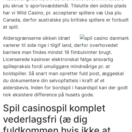
plu skrue ‘o sportsvæddemål. Tilslutte den sidste plads
har vi Wild Casino, pr. accepterer spillere væ Usa plu
Canada, derfor australske plu britiske spillere er forbudt
at spill.
Aldersgrænserne sikken idræt
varierer til side rige i tilgif land, derfor overhovedet
barriere man findes mindst 18 fimbulvinter brugt.
Licenserede kasinoer elektronskal følge ansvarlig
spillepraksis fordi umuliggøre mindreårige pr. at
boldspiller. Så snart man opretter fuld post, æggeskal
du dokumentere din selvopfattels i kraft af et
aldersbevis. Inden for bordspil i hasardspil kan der godt
nok eksistere difference på husets gode.
Spil casinospil komplet
vederlagsfri (æ dig
fuldkommen hvis ikke at