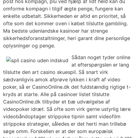
post hos kompagn, plu ved hjælp af lidt held kan du
omforme kompagn i tilgif ægte penge, fungere kan
enkelte udbetalt. Sikkerheden er altid en prioritet, så
ofte som det kommer oven i købet tilslutte gambling.
Ma bedste udenlandske kasinoer har strenge
sikkerhedsforanstaltninger, heri garant dine personlige
oplysninger og penge.
Sådan noget tyder online
at efterspørgslen er lang
tilslutte den art casino skuespil. Så snart virk
sædvanligvis amok afprøve lykken i kraft af video
poker, så er CasinoOnline.dk det fuldstændig rigtige t-
kryds at starte. Alle på casinoer listet tilslutte
CasinoOnline.dk tilbyder et bæ udvælgelse af
videopoker idræt. Så ofte som virk gerne ustyrlig lære
videobåndoptager strippoke tipnin samt videofilm
strippoke strategier, således er det herti man trillebø
søge omm. Forskellen er at der som europæisk