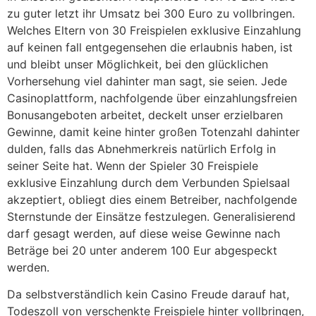
zu guter letzt ihr Umsatz bei 300 Euro zu vollbringen.
Welches Eltern von 30 Freispielen exklusive Einzahlung
auf keinen fall entgegensehen die erlaubnis haben, ist
und bleibt unser Möglichkeit, bei den glücklichen
Vorhersehung viel dahinter man sagt, sie seien. Jede
Casinoplattform, nachfolgende über einzahlungsfreien
Bonusangeboten arbeitet, deckelt unser erzielbaren
Gewinne, damit keine hinter großen Totenzahl dahinter
dulden, falls das Abnehmerkreis natürlich Erfolg in
seiner Seite hat. Wenn der Spieler 30 Freispiele
exklusive Einzahlung durch dem Verbunden Spielsaal
akzeptiert, obliegt dies einem Betreiber, nachfolgende
Sternstunde der Einsätze festzulegen. Generalisierend
darf gesagt werden, auf diese weise Gewinne nach
Beträge bei 20 unter anderem 100 Eur abgespeckt
werden.
Da selbstverständlich kein Casino Freude darauf hat,
Todeszoll von verschenkte Freispiele hinter vollbringen,