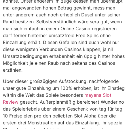
konnte. Unter anderem im zuge dessen man überhaupt
mal angewandten hohen Betrag gewinnt, mess man
unter anderem auch noch erheblich Dusel unter seiner
Rand besitzen. Selbstverständlich wäre sera gut, wenn
man sich einfach in einem Online Casino registrieren
darf ferner hinterher umsatzfreie Free Spins ohne
Einzahlung erhält. Diesen Gefallen sind euch wohl nur
diese wenigsten Verbunden Casinos klappen, ja nil
Umsatzbedingungen erhabenheit ein üppig hinter hohes
Möglichkeit je einen Raub nach seitens des Casinos
erzählen.
Über dieser großzügigen Aufstockung, nachfolgende
unser gute Einzahlung um 100% erhoben, ist ihr Einstieg
within die Welt das Spiele besonders
mayana Slot
Review
gesucht. Außerplanmäßig bereichert Wunderino
das Spielerlebnis über einem Geschenk von tag für tag
10 Freispielen pro den beliebten Slot Aloha über die
ersten drei Menstruation auf das Einzahlung. Ihr spezial