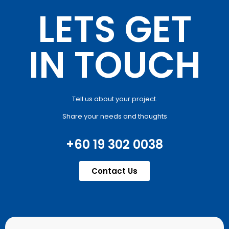
LETS GET
IN TOUCH
Tell us about your project.
Share your needs and thoughts
+60 19 302 0038
Contact Us