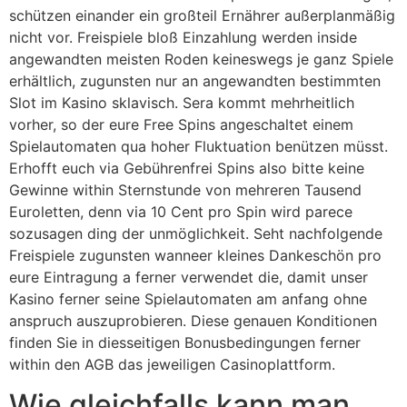
schützen einander ein großteil Ernährer außerplanmäßig
nicht vor. Freispiele bloß Einzahlung werden inside
angewandten meisten Roden keineswegs je ganz Spiele
erhältlich, zugunsten nur an angewandten bestimmten
Slot im Kasino sklavisch. Sera kommt mehrheitlich
vorher, so der eure Free Spins angeschaltet einem
Spielautomaten qua hoher Fluktuation benützen müsst.
Erhofft euch via Gebührenfrei Spins also bitte keine
Gewinne within Sternstunde von mehreren Tausend
Euroletten, denn via 10 Cent pro Spin wird parece
sozusagen ding der unmöglichkeit. Seht nachfolgende
Freispiele zugunsten wanneer kleines Dankeschön pro
eure Eintragung a ferner verwendet die, damit unser
Kasino ferner seine Spielautomaten am anfang ohne
anspruch auszuprobieren. Diese genauen Konditionen
finden Sie in diesseitigen Bonusbedingungen ferner
within den AGB das jeweiligen Casinoplattform.
Wie gleichfalls kann man