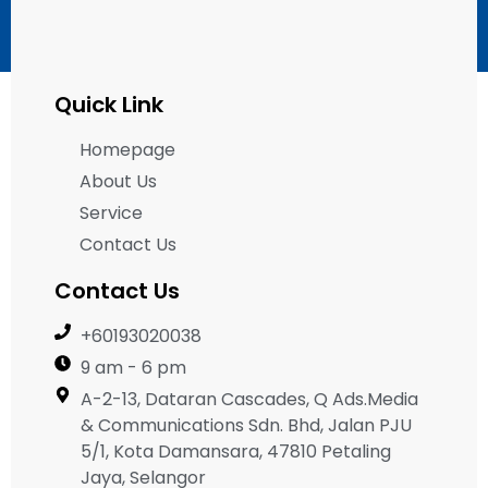
Quick Link
Homepage
About Us
Service
Contact Us
Contact Us
+60193020038
9 am - 6 pm
A-2-13, Dataran Cascades, Q Ads.Media
& Communications Sdn. Bhd, Jalan PJU
5/1, Kota Damansara, 47810 Petaling
Jaya, Selangor