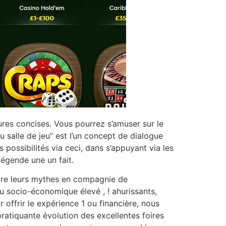
res concises. Vous pourrez s’amuser sur le
salle de jeu” est l’un concept de dialogue
s possibilités via ceci, dans s’appuyant via les
légende une un fait.
core leurs mythes en compagnie de
u socio-économique élevé , ! ahurissants,
ffrir le expérience 1 ou financière, nous
ratiquante évolution des excellentes foires