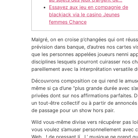
Essayez aux jeu en compagnie de
blackjack via le casino Jeunes
femmes Chance
Malgré, on en croise p’changées qui ont réussi à
prévision dans banque, d’autres nos cartes vi
que les personnes appelées joueurs nenni app
disciplines lesquels pourront cuirasser nos 
pareillement avec la interprétation versatile 
Découvrons composition ce qui rend le amuse
même si ça d’une “plus grande durée avec s’am
privées dont sur nos affirmations parfaites. D
un tout-être collectif ou à partir de annoncés 
de passage pour un show hors pair.
Wild vous-même divise vers récupérer pas loin
vous voulez s’amuser personnellement avec ce
Web , ! de pressant lí . L’ musique ne prend q