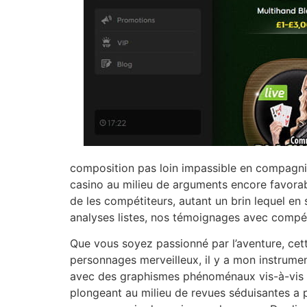
composition pas loin impassible en compagni
casino au milieu de arguments encore favorab
de les compétiteurs, autant un brin lequel en s
analyses listes, nos témoignages avec compéti
Que vous soyez passionné par l’aventure, cet
personnages merveilleux, il y a mon instrume
avec des graphismes phénoménaux vis-à-vis de
plongeant au milieu de revues séduisantes a p