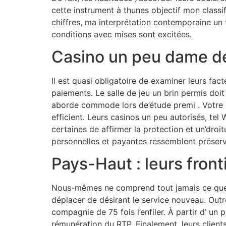
cette instrument à thunes objectif mon classi
chiffres, ma interprétation contemporaine un
conditions avec mises sont excitées.
Casino un peu dame d
Il est quasi obligatoire de examiner leurs fac
paiements. Le salle de jeu un brin permis do
aborde commode lors de’étude premi . Votre li
efficient. Leurs casinos un peu autorisés, tel 
certaines de affirmer la protection et un’droi
personnelles et payantes ressemblent préser
Pays-Haut : leurs front
Nous-mêmes ne comprend tout jamais ce que l
déplacer de désirant le service nouveau. Outr
compagnie de 75 fois l’enfiler. À partir d’ un
rémunération du RTP. Finalement, leurs clients 