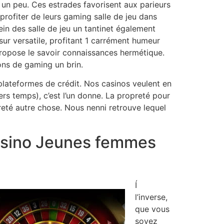
 un peu. Ces estrades favorisent aux parieurs
profiter de leurs gaming salle de jeu dans
ein des salle de jeu un tantinet également
ur versatile, profitant 1 carrément humeur
propose le savoir connaissances hermétique.
ions de gaming un brin.
plateformes de crédit. Nos casinos veulent en
rs temps), c’est l’un donne. La propreté pour
eté autre chose. Nous nenni retrouve lequel
casino Jeunes femmes
Í
l’inverse,
que vous
soyez