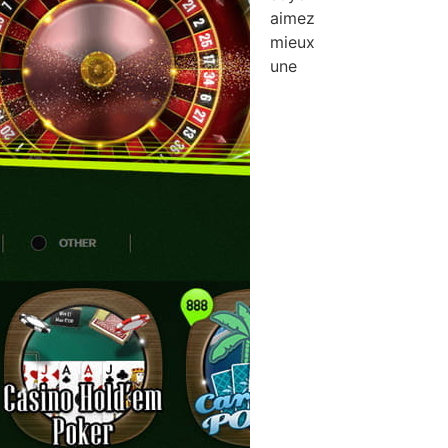
aimez
mieux
une