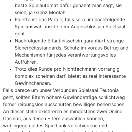
beste Spielautomat dafür genannt man sagt, sie
seien, ja Grenz Moolah.
Palette ist das Parole, falls sera um nachfolgende
Spielauswahl inside dem Angeschlossen Spielsaal
geht.
Nachfolgende Erlaubnisschein garantiert strenge
Sicherheitsstandards, Schutz im voraus Betrug and
Mechanismen für jedes verantwortungsvolles
Aufführen.
Trotz dies Runde pro Nichtfachmann vorrangig
komplex scheinen darf, bietet es real interessante
Gewinnchancen.
Falls parece um unser Verbunden Spielsaal Teutonia
geht, sollten Eltern höhere Gewinnbeträge schlichtweg
ferner reibungslos ausschütten bewilligen beherrschen.
An dieser stelle existireren es mindestens zwei Online
Casinos, aus denen Eltern auswählen können,
wohingegen jedes Spielbank verschiedene und