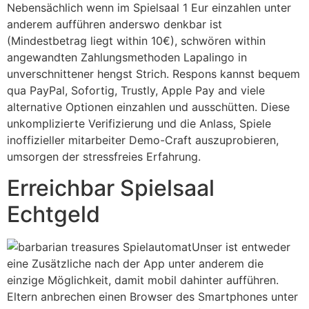
Nebensächlich wenn im Spielsaal 1 Eur einzahlen unter
anderem aufführen anderswo denkbar ist
(Mindestbetrag liegt within 10€), schwören within
angewandten Zahlungsmethoden Lapalingo in
unverschnittener hengst Strich. Respons kannst bequem
qua PayPal, Sofortig, Trustly, Apple Pay and viele
alternative Optionen einzahlen und ausschütten. Diese
unkomplizierte Verifizierung und die Anlass, Spiele
inoffizieller mitarbeiter Demo-Craft auszuprobieren,
umsorgen der stressfreies Erfahrung.
Erreichbar Spielsaal
Echtgeld
Unser ist entweder
eine Zusätzliche nach der App unter anderem die
einzige Möglichkeit, damit mobil dahinter aufführen.
Eltern anbrechen einen Browser des Smartphones unter