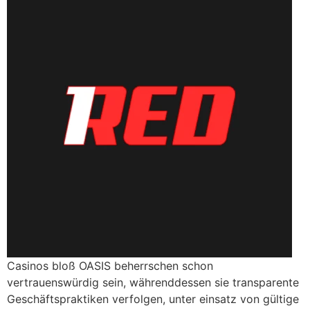
Casinos bloß OASIS beherrschen schon
vertrauenswürdig sein, währenddessen sie transparente
Geschäftspraktiken verfolgen, unter einsatz von gültige