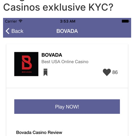
Casinos exklusive KYC?