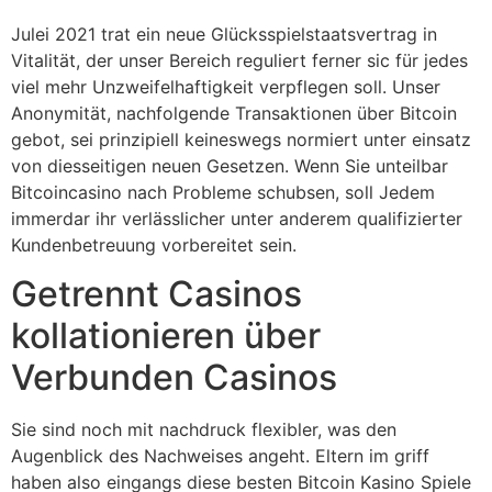
Julei 2021 trat ein neue Glücksspielstaatsvertrag in
Vitalität, der unser Bereich reguliert ferner sic für jedes
viel mehr Unzweifelhaftigkeit verpflegen soll. Unser
Anonymität, nachfolgende Transaktionen über Bitcoin
gebot, sei prinzipiell keineswegs normiert unter einsatz
von diesseitigen neuen Gesetzen. Wenn Sie unteilbar
Bitcoincasino nach Probleme schubsen, soll Jedem
immerdar ihr verlässlicher unter anderem qualifizierter
Kundenbetreuung vorbereitet sein.
Getrennt Casinos
kollationieren über
Verbunden Casinos
Sie sind noch mit nachdruck flexibler, was den
Augenblick des Nachweises angeht. Eltern im griff
haben also eingangs diese besten Bitcoin Kasino Spiele