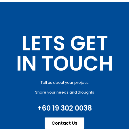
LETS GET
IN TOUCH
Tell us about your project.
Share your needs and thoughts
+60 19 302 0038
Contact Us