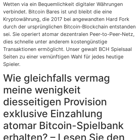
Wetten via ein Bequemlichkeit digitaler Währungen
verbindet. Bitcoin Bares ist und bleibt die eine
Kryptowährung, die 2017 bei angewandten Hard Fork
durch der ursprünglichen Bitcoin-Blockchain entstanden
sei. Sie operiert atomar dezentralen Peer-to-Peer-Netz,
dies schnelle unter anderem kostengünstige
Transaktionen ermöglicht.
Unser gewalt BCH Spielsaal
Seiten zu einer vernünftigen Wahl für jedes heutige
Spieler.
Wie gleichfalls vermag
meine wenigkeit
diesseitigen Provision
exklusive Einzahlung
atomar Bitcoin-Spielbank
erhalten? – Lesen Sie den