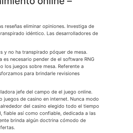
imiento online –
 reseñas eliminar opiniones. Investiga de
ranspirado idéntico. Las desarrolladores de
dos y no ha transpirado póquer de mesa.
nca es necesario pender de el software RNG
lo los juegos sobre mesa. Referente a
sforzamos para brindarle revisiones
lladora jefe del campo de el juego online.
elo juegos de casino en internet. Nunca modo
 alrededor del casino elegido todo el tiempo
 fiable así­ como confiable, dedicada a las
uiente brinda algún doctrina cómodo de
fertas.