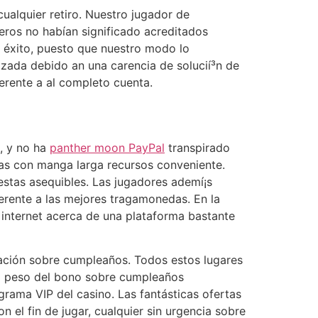
ualquier retiro. Nuestro jugador de
eros no habían significado acreditados
n éxito, puesto que nuestro modo lo
azada debido an una carencia de solucií³n de
ferente a al completo cuenta.
, y no ha
panther moon PayPal
transpirado
tas con manga larga recursos conveniente.
estas asequibles. Las jugadores ademí¡s
erente a las mejores tragamonedas. En la
internet acerca de una plataforma bastante
cación sobre cumpleaños. Todos estos lugares
El peso del bono sobre cumpleaños
rama VIP del casino. Las fantásticas ofertas
 el fin de jugar, cualquier sin urgencia sobre