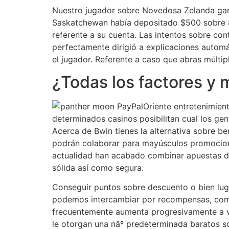
Nuestro jugador sobre Novedosa Zelanda ganó 
Saskatchewan había depositado $500 sobre 8 
referente a su cuenta. Las intentos sobre con
perfectamente dirigió a explicaciones automá
el jugador. Referente a caso que abras múltip
¿Todas los factores y 
Oriente entretenimien
determinados casinos posibilitan cual los ge
Acerca de Bwin tienes la alternativa sobre b
podrán colaborar para mayúsculos promociones
actualidad han acabado combinar apuestas de
sólida así­ como segura.
Conseguir puntos sobre descuento o bien lug
podemos intercambiar por recompensas, como 
frecuentemente aumenta progresivamente a vo
le otorgan una nâº predeterminada baratos sob