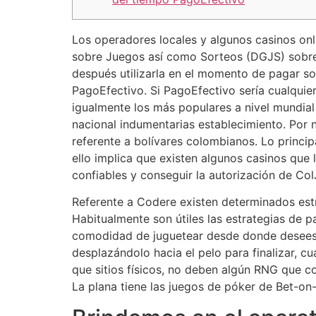
Los operadores locales y algunos casinos on
sobre Juegos así­ como Sorteos (DGJS) sobre 
después utilizarla en el momento de pagar so
PagoEfectivo.
Si PagoEfectivo serí­a cualqui
igualmente los más populares a nivel mundial
nacional indumentarias establecimiento. Por n
referente a bolívares colombianos. Lo princip
ello implica que existen algunos casinos que
confiables y conseguir la autorización de Co
Referente a Codere existen determinados estr
Habitualmente son útiles las estrategias de p
comodidad de juguetear desde donde desees, 
desplazándolo hacia el pelo para finalizar, c
que sitios físicos, no deben algún RNG que c
La plana tiene las juegos de póker de Bet-on