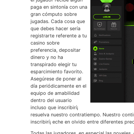
paga en sintonía con una
gran cómputo sobre
jugadas. Cada cosa que
que debes hacer serí­a
registrarte referente a tu
casino sobre
preferencia, depositar
dinero y no ha
transpirado elegir tu
esparcimiento favorito.
Asegúrese de poner al
día periódicamente en el
equipo de amabilidad
dentro del usuario
incluso que inscribirí¡
resuelva nuestro contratiempo. Nuestro cont
inscribirí¡ eche en olvido entre diferentes pr
Todas las jugadores, en especial las noveles