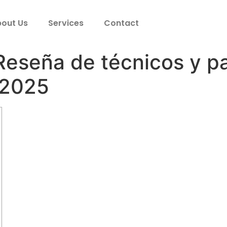
out Us
Services
Contact
 Reseña de técnicos y 
 2025