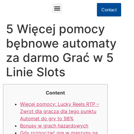
Contact
5 Więcej pomocy
bębnowe automaty
za darmo Grać w 5
Linie Slots
Content
Więcej pomocy: Lucky Reels RTP –
Zwrot dla gracza dla tego punktu
Automat do gry to 98%
Bonusy w grach hazardowych
Gdy rozpocząć grę w maszyny na