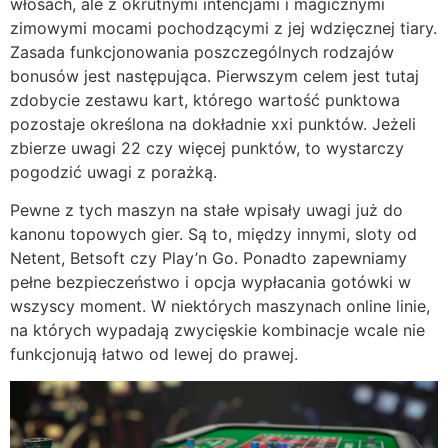
włosach, ale z okrutnymi intencjami i magicznymi
zimowymi mocami pochodzącymi z jej wdzięcznej tiary.
Zasada funkcjonowania poszczególnych rodzajów
bonusów jest następująca. Pierwszym celem jest tutaj
zdobycie zestawu kart, którego wartość punktowa
pozostaje określona na dokładnie xxi punktów. Jeżeli
zbierze uwagi 22 czy więcej punktów, to wystarczy
pogodzić uwagi z porażką.
Pewne z tych maszyn na stałe wpisały uwagi już do
kanonu topowych gier. Są to, między innymi, sloty od
Netent, Betsoft czy Play’n Go. Ponadto zapewniamy
pełne bezpieczeństwo i opcja wypłacania gotówki w
wszyscy moment. W niektórych maszynach online linie,
na których wypadają zwycięskie kombinacje wcale nie
funkcjonują łatwo od lewej do prawej.