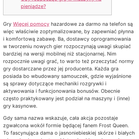
pieniądze?
Gry
Więcej pomocy
hazardowe za darmo na telefon są
więc właściwie zoptymalizowane, by zapewniać płynna
i komfortową zabawę. Ba, dostawcy oprogramowania
w tworzeniu nowych gier rozpoczynają uwagi skupiać
bardziej na wersji mobilnej niż stacjonarnej. Nim
rozpocznie uwagi grać, to warto też przeczytać normy
gry dostarczane przez jej producenta.
Każda gra
posiada bo wbudowany samouczek, gdzie wyjaśnione
są sprawy dotyczące mechaniki rozgrywki i
aktywowania i funkcjonowania bonusów. Obecnie
często praktykowany jest podział na maszyny i (inne)
gry kasynowe.
Gdy sama nazwa wskazuje, cała akcja pozostaje
zgwałcona wokół formie będącej fanem Frost Queen.
To fascynująca dama o jasnoniebieskiej skórze i białych