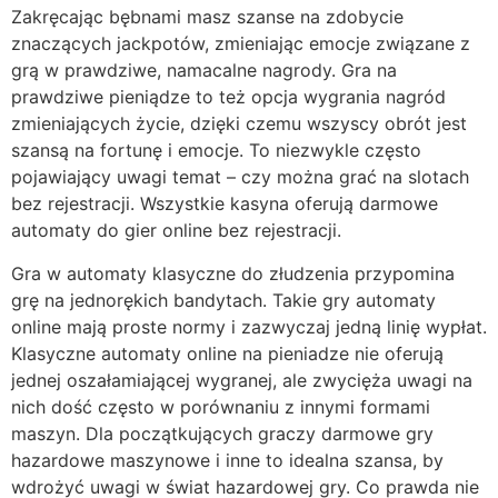
Zakręcając bębnami masz szanse na zdobycie
znaczących jackpotów, zmieniając emocje związane z
grą w prawdziwe, namacalne nagrody. Gra na
prawdziwe pieniądze to też opcja wygrania nagród
zmieniających życie, dzięki czemu wszyscy obrót jest
szansą na fortunę i emocje. To niezwykle często
pojawiający uwagi temat – czy można grać na slotach
bez rejestracji. Wszystkie kasyna oferują darmowe
automaty do gier online bez rejestracji.
Gra w automaty klasyczne do złudzenia przypomina
grę na jednorękich bandytach. Takie gry automaty
online mają proste normy i zazwyczaj jedną linię wypłat.
Klasyczne automaty online na pieniadze nie oferują
jednej oszałamiającej wygranej, ale zwycięża uwagi na
nich dość często w porównaniu z innymi formami
maszyn. Dla początkujących graczy darmowe gry
hazardowe maszynowe i inne to idealna szansa, by
wdrożyć uwagi w świat hazardowej gry. Co prawda nie