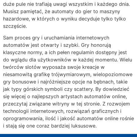
duże pule nie trafiają uwagi wszystkim i każdego dnia.
Musisz pamiętać, że automaty do gier to maszyny
hazardowe, w których o wyniku decyduje tylko tylko
szczęście.
Sam proces gry i uruchamiania internetowych
automatów jest otwarty i szybki. Gry honorują
klasyczne normy, a ich pełen regulamin dostępny jest
do wglądu dla użytkowników w każdej momentu. Wielu
twórców slotów wyposaża swoje kreacje w
niesamowitą grafikę trójwymiarowym, wielopoziomowe
gry bonusowe i najróżniejsze opcje na bębnach, takie
jak typy górskich symboli czy scattery. By dowiedzieć
się więcej o najlepszych artystach automatów online,
przeczytaj związane witryny w tej stronie. Z rozwojem
technologii internetowych, rozwiązań graficznych i
oprogramowania, ilość i jakość automatów online rośnie
i stają się one coraz bardziej luksusowe.