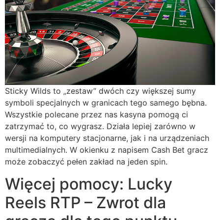
Sticky Wilds to „zestaw” dwóch czy większej sumy
symboli specjalnych w granicach tego samego bębna.
Wszystkie polecane przez nas kasyna pomogą ci
zatrzymać to, co wygrasz. Działa lepiej zarówno w
wersji na komputery stacjonarne, jak i na urządzeniach
multimedialnych. W okienku z napisem Cash Bet gracz
może zobaczyć pełen zakład na jeden spin.
Więcej pomocy: Lucky
Reels RTP – Zwrot dla