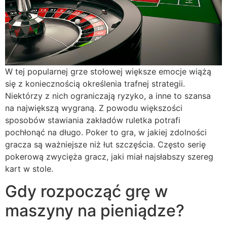
W tej popularnej grze stołowej większe emocje wiążą
się z koniecznością określenia trafnej strategii.
Niektórzy z nich ograniczają ryzyko, a inne to szansa
na największą wygraną. Z powodu większości
sposobów stawiania zakładów ruletka potrafi
pochłonąć na długo. Poker to gra, w jakiej zdolności
gracza są ważniejsze niż łut szczęścia. Często serię
pokerową zwycięża gracz, jaki miał najsłabszy szereg
kart w stole.
Gdy rozpocząć grę w
maszyny na pieniądze?