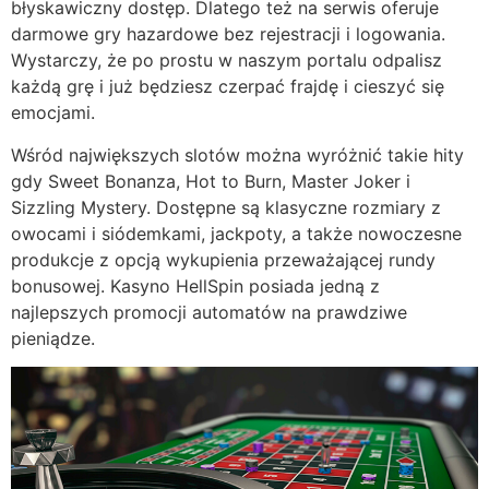
błyskawiczny dostęp. Dlatego też na serwis oferuje
darmowe gry hazardowe bez rejestracji i logowania.
Wystarczy, że po prostu w naszym portalu odpalisz
każdą grę i już będziesz czerpać frajdę i cieszyć się
emocjami.
Wśród największych slotów można wyróżnić takie hity
gdy Sweet Bonanza, Hot to Burn, Master Joker i
Sizzling Mystery. Dostępne są klasyczne rozmiary z
owocami i siódemkami, jackpoty, a także nowoczesne
produkcje z opcją wykupienia przeważającej rundy
bonusowej. Kasyno HellSpin posiada jedną z
najlepszych promocji automatów na prawdziwe
pieniądze.