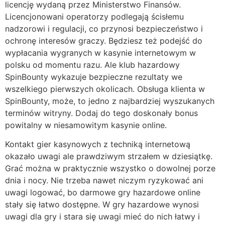
licencję wydaną przez Ministerstwo Finansów.
Licencjonowani operatorzy podlegają ścisłemu
nadzorowi i regulacji, co przynosi bezpieczeństwo i
ochronę interesów graczy. Będziesz też podejść do
wypłacania wygranych w kasynie internetowym w
polsku od momentu razu. Ale klub hazardowy
SpinBounty wykazuje bezpieczne rezultaty we
wszelkiego pierwszych okolicach. Obsługa klienta w
SpinBounty, może, to jedno z najbardziej wyszukanych
terminów witryny. Dodaj do tego doskonały bonus
powitalny w niesamowitym kasynie online.
Kontakt gier kasynowych z techniką internetową
okazało uwagi ale prawdziwym strzałem w dziesiątkę.
Grać można w praktycznie wszystko o dowolnej porze
dnia i nocy. Nie trzeba nawet niczym ryzykować ani
uwagi logować, bo darmowe gry hazardowe online
stały się łatwo dostępne. W gry hazardowe wynosi
uwagi dla gry i stara się uwagi mieć do nich łatwy i