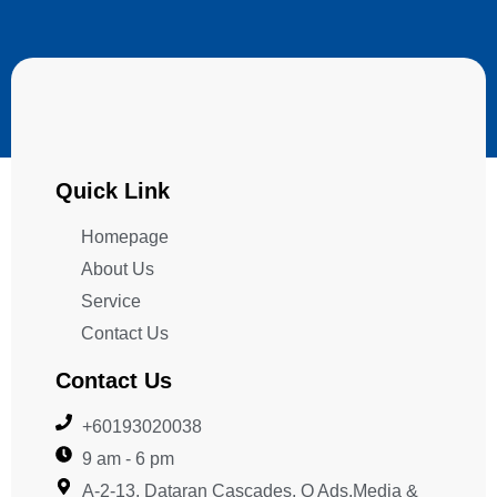
Quick Link
Homepage
About Us
Service
Contact Us
Contact Us
+60193020038
9 am - 6 pm
A-2-13, Dataran Cascades, Q Ads.Media &