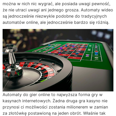
można w nich nic wygrać, ale posiada uwagi pewność,
że nie utraci uwagi ani jednego grosza. Automaty wideo
są jednocześnie niezwykle podobne do tradycyjnych
automatów online, ale jednocześnie bardzo się różnią.
Automaty do gier online to najwyższa forma gry w
kasynach internetowych. Żadna druga gra kasyno nie
przynosi ci możliwości zostania milionerem w zamian
za złotówkę postawioną na jeden obrót. Właśnie tak