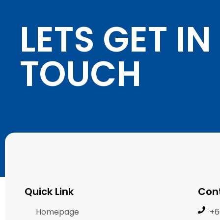
LETS GET IN
TOUCH
Quick Link
Con
Homepage
+6