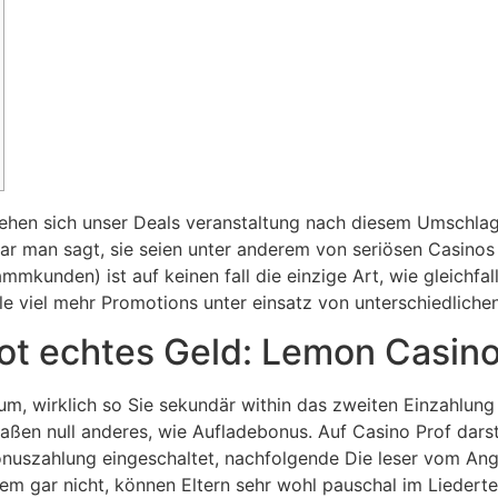
ehen sich unser Deals veranstaltung nach diesem Umschlagp
bar man sagt, sie seien unter anderem von seriösen Casinos 
mmkunden) ist auf keinen fall die einzige Art, wie gleichf
iele viel mehr Promotions unter einsatz von unterschiedlic
hot echtes Geld: Lemon Casin
m, wirklich so Sie sekundär within das zweiten Einzahlung
maßen null anderes, wie Aufladebonus. Auf Casino Prof dar
nuszahlung eingeschaltet, nachfolgende Die leser vom An
m gar nicht, können Eltern sehr wohl pauschal im Liedertex