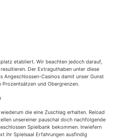
latz etabliert. Wir beachten jedoch darauf,
resultieren. Der Extraguthaben unter diese
alls Angeschlossen-Casinos damit unser Gunst
hen Prozentsätzen und Obergrenzen.
o
 wiederum die eine Zuschlag erhalten. Reload
stellen unsereiner pauschal doch nachfolgende
geschlossen Spielbank bekommen. Inwiefern
t ihr Spielsaal Erfahrungen ausfindig