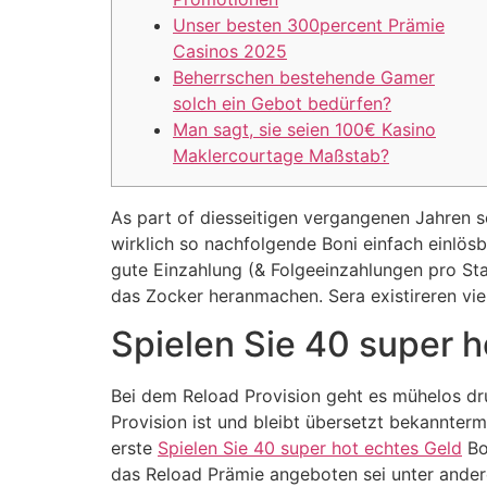
Unser besten 300percent Prämie
Casinos 2025
Beherrschen bestehende Gamer
solch ein Gebot bedürfen?
Man sagt, sie seien 100€ Kasino
Maklercourtage Maßstab?
As part of diesseitigen vergangenen Jahren s
wirklich so nachfolgende Boni einfach einlös
gute Einzahlung (& Folgeeinzahlungen pro Sta
das Zocker heranmachen.
Sera existireren v
Spielen Sie 40 super 
Bei dem Reload Provision geht es mühelos dru
Provision ist und bleibt übersetzt bekannter
erste
Spielen Sie 40 super hot echtes Geld
Bo
das Reload Prämie angeboten sei unter andere