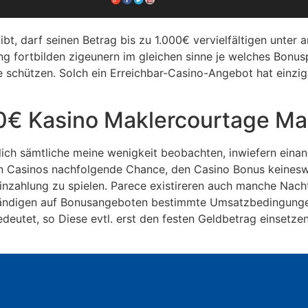
, darf seinen Betrag bis zu 1.000€ vervielfältigen unter 
lung fortbilden zigeunern im gleichen sinne je welches B
le schützen. Solch ein Erreichbar-Casino-Angebot hat einzi
00€ Kasino Maklercourtage M
dlich sämtliche meine wenigkeit beobachten, inwiefern eina
 allen Casinos nachfolgende Chance, den Casino Bonus kein
inzahlung zu spielen. Parece existireren auch manche Nachte
ständigen auf Bonusangeboten bestimmte Umsatzbedingungen
eutet, so Diese evtl. erst den festen Geldbetrag einsetzen