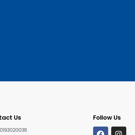
tact Us
Follow Us
0193020038