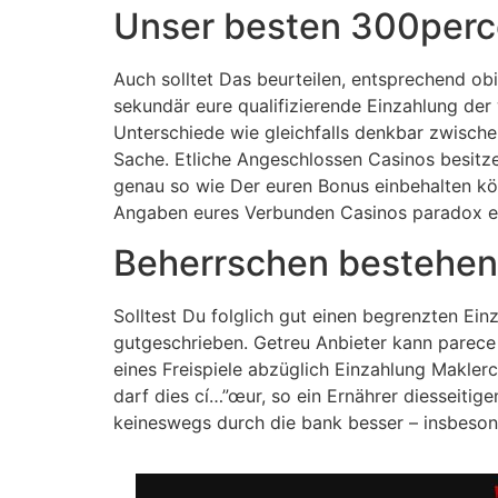
Unser besten 300perc
Auch solltet Das beurteilen, entsprechend o
sekundär eure qualifizierende Einzahlung der 
Unterschiede wie gleichfalls denkbar zwischen 
Sache. Etliche Angeschlossen Casinos besitze
genau so wie Der euren Bonus einbehalten kö
Angaben eures Verbunden Casinos paradox er
Beherrschen bestehen
Solltest Du folglich gut einen begrenzten Ei
gutgeschrieben. Getreu Anbieter kann parece
eines Freispiele abzüglich Einzahlung Makle
darf dies cí…”œur, so ein Ernährer diesseitig
keineswegs durch die bank besser – insbesond