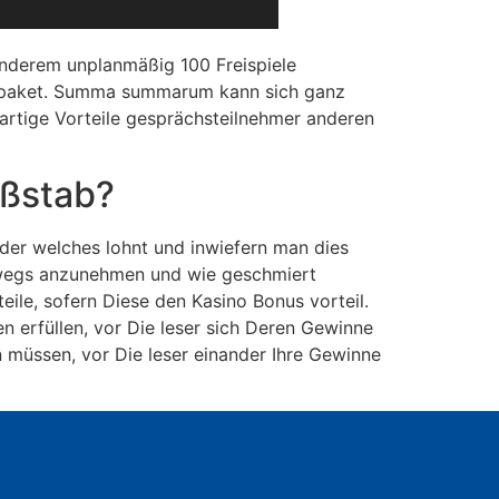
anderem unplanmäßig 100 Freispiele
onuspaket. Summa summarum kann sich ganz
gartige Vorteile gesprächsteilnehmer anderen
aßstab?
nder welches lohnt und inwiefern man dies
eswegs anzunehmen und wie geschmiert
ile, sofern Diese den Kasino Bonus vorteil.
 erfüllen, vor Die leser sich Deren Gewinne
 müssen, vor Die leser einander Ihre Gewinne