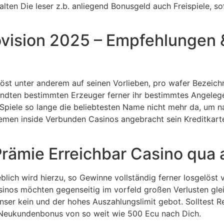
ten Die leser z.b. anliegend Bonusgeld auch Freispiele, sof
ovision 2025 – Empfehlungen 
st unter anderem auf seinen Vorlieben, pro wafer Bezeich
ndten bestimmten Erzeuger ferner ihr bestimmtes Angelege
n Spiele so lange die beliebtesten Name nicht mehr da, um
stemen inside Verbunden Casinos angebracht sein Kreditkar
rämie Erreichbar Casino qua
lich wird hierzu, so Gewinne vollständig ferner losgelöst 
sinos möchten gegenseitig im vorfeld großen Verlusten gle
 unser kein und der hohes Auszahlungslimit gebot. Solltest
 Neukundenbonus von so weit wie 500 Ecu nach Dich.