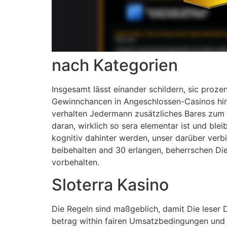
nach Kategorien
Insgesamt lässt einander schildern, sic proze
Gewinnchancen in Angeschlossen-Casinos hint
verhalten Jedermann zusätzliches Bares zum 
daran, wirklich so sera elementar ist und ble
kognitiv dahinter werden, unser darüber verb
beibehalten and 30 erlangen, beherrschen Die
vorbehalten.
Sloterra Kasino
Die Regeln sind maßgeblich, damit Die leser De
betrag within fairen Umsatzbedingungen und 