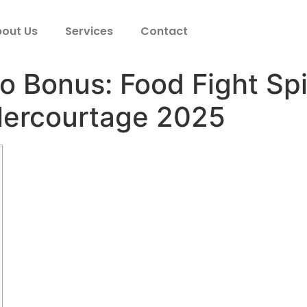
out Us
Services
Contact
 Bonus: Food Fight Spi
lercourtage 2025