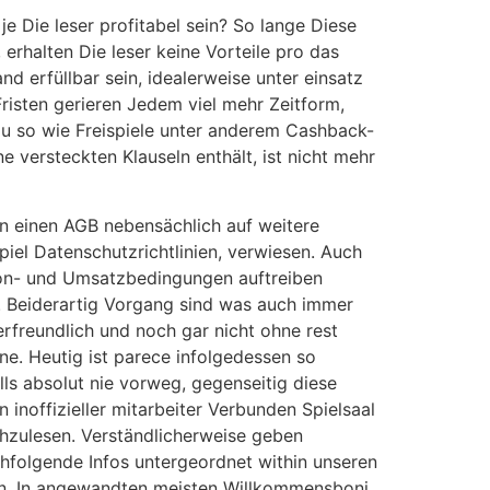
je Die leser profitabel sein? So lange Diese
erhalten Die leser keine Vorteile pro das
d erfüllbar sein, idealerweise unter einsatz
Fristen gerieren Jedem viel mehr Zeitform,
au so wie Freispiele unter anderem Cashback-
 versteckten Klauseln enthält, ist nicht mehr
n einen AGB nebensächlich auf weitere
iel Datenschutzrichtlinien, verwiesen. Auch
on- und Umsatzbedingungen auftreiben
l. Beiderartig Vorgang sind was auch immer
rfreundlich und noch gar nicht ohne rest
hne. Heutig ist parece infolgedessen so
alls absolut nie vorweg, gegenseitig diese
inoffizieller mitarbeiter Verbunden Spielsaal
chzulesen. Verständlicherweise geben
hfolgende Infos untergeordnet within unseren
n. In angewandten meisten Willkommensboni