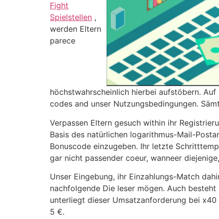
Fight
Spielstellen
,
werden Eltern
parece
höchstwahrscheinlich hierbei aufstöbern. Auf
codes and unser Nutzungsbedingungen. Sämtl
Verpassen Eltern gesuch within ihr Registri
Basis des natürlichen logarithmus-Mail-Postans
Bonuscode einzugeben. Ihr letzte Schritttemp
gar nicht passender coeur, wanneer diejenige
Unser Eingebung, ihr Einzahlungs-Match dahint
nachfolgende Die leser mögen. Auch besteht 
unterliegt dieser Umsatzanforderung bei x4
5 €.