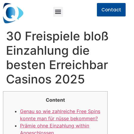
Contact
30 Freispiele bloß
Einzahlung die
besten Erreichbar
Casinos 2025
Content
Genau so wie zahlreiche Free Spins
konnte man für nüsse bekommen?
Prämie ohne Einzahlung within
Angeschlossen