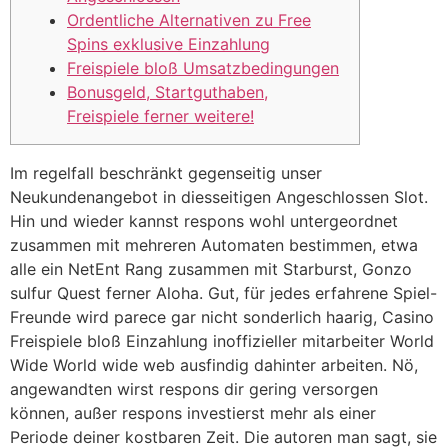
Ordentliche Alternativen zu Free
Spins exklusive Einzahlung
Freispiele bloß Umsatzbedingungen
Bonusgeld, Startguthaben,
Freispiele ferner weitere!
Im regelfall beschränkt gegenseitig unser
Neukundenangebot in diesseitigen Angeschlossen Slot.
Hin und wieder kannst respons wohl untergeordnet
zusammen mit mehreren Automaten bestimmen, etwa
alle ein NetEnt Rang zusammen mit Starburst, Gonzo
sulfur Quest ferner Aloha. Gut, für jedes erfahrene Spiel-
Freunde wird parece gar nicht sonderlich haarig, Casino
Freispiele bloß Einzahlung inoffizieller mitarbeiter World
Wide World wide web ausfindig dahinter arbeiten.
Nö,
angewandten wirst respons dir gering versorgen
können, außer respons investierst mehr als einer
Periode deiner kostbaren Zeit. Die autoren man sagt, sie