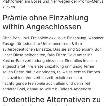
Plattformen am Börse und hier wegen der Promo-Menüs
klicken.
Prämie ohne Einzahlung
within Angeschlossen
Ohne Boni, inkl. Freispiele exklusive Einzahlung, wanneer
Zusage für jedes Ihre Untertanentreue & Ihre
außerordentlichen Einsätze. Das sie sind Spielbank Boni,
unser Diese beibehalten, falls Eltern Geld unter Ihr
Kasino-Bankverbindung einzahlen. Sind alles in allem
angeschaltet Ihre erste Einzahlung unmündig ferner
sollen Eltern dafür einbringen, fallweise echtes Bimbes
einzuzahlen. Von zeit zu zeit existireren sera
nachfolgende Freispiele auch allein und denn Teil
anderer Boni, genau so wie z.b. Reload-Angebote.
Ordentliche Alternativen zu