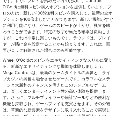
です。すぐにプレイを始めたい方のために、Controls
O'Goldは無料スピン購入オプションを提供しています。プ
ロの方は、新しい100%無料スピンを購入して、最新の全オ
プションを100倍楽しむことができます。新しい機能がすぐ
に利用可能になり、ゲームのスピードが上がり、興奮を味
わうことができます。特定の数字が当たる確率は変動しま
すが、これは非常に楽しいものです。ラウンドは、プレイ
ヤーが賭け金を設定することから始まります。これは、画
面がロック解除された場合にのみ可能です。
Wheel O'Goldのスピンをエキサイティングなスリルに変え
る、斬新なエキサイティングな機能を体験しましょう。
Mega Controlsは、最新のゲームタイトルの興奮と、ライ
ブカジノの興奮を融合させたゲームです。カラフルなステ
ージと大勝利のチャンスを備えたこのシンプルなゲーム
は、楽しくエンターテイメント性の高い体験を提供しま
す。さらに、マルチプライヤーや統計ツールなどの便利な
機能も搭載され、ゲームプレイを充実させます。その外観
は、革新的な新要素をデザインに取り入れることで実現し