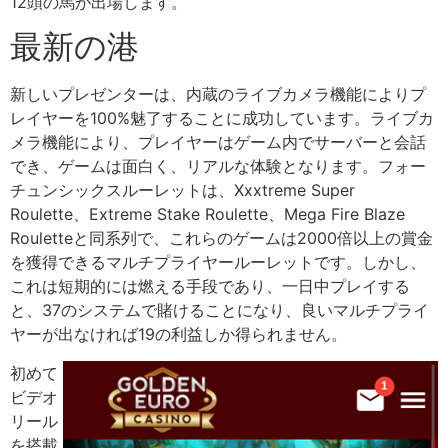
12頭の馬が出場します。
最新の港
新しいプレゼンターは、内蔵のライブカメラ機能によりプ
レイヤーを100%魅了することに成功しています。ライブカ
メラ機能により、プレイヤーはゲーム内でサーバーと会話
でき、ゲームは面白く、リアルな体験となります。フォー
チュンシックスルーレットは、Xxxtreme Super
Roulette、Extreme Stake Roulette、Mega Fire Blaze
Rouletteと同系列で、これらのゲームは2000倍以上の賞金
を獲得できるマルチプライヤールーレットです。しかし、
これは短期的には燃える手段であり、一日中プレイする
と、37のシステムで賭けることになり、良いマルチプライ
ヤーが出なければ19の利益しか得られません。
初めて
ビデオ
リール
を搭載