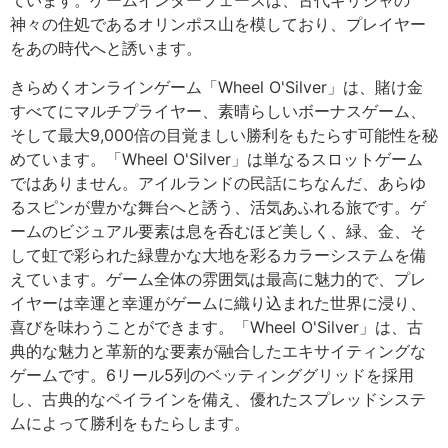
ています。ゲームインターフェースは、古代ギリシャの
神々の住処であるオリンポス山を模しており、プレイヤー
をあの時代へと誘います。
きらめくオンラインゲーム「Wheel O'Silver」は、賭け金
すべてにマルチプライヤー、素晴らしいボーナスゲーム、
そして最大9,000倍の目覚ましい勝利をもたらす可能性を秘
めています。「Wheel O'Silver」は単なるスロットゲーム
ではありません。アイルランドの民話にちなんだ、あらゆ
るスピンが豊かな舞台へと誘う、活気あふれる旅です。ゲ
ームのビジュアル要素は息を呑むほど美しく、緑、金、そ
して虹で彩られた緑豊かな大地を彩るカラーシステムを備
えています。ゲーム全体の雰囲気は最高に魅力的で、プレ
イヤーは幸運と幸運がゲームに織り込まれた世界に浸り、
喜びを味わうことができます。「Wheel O'Silver」は、古
典的な魅力と革新的な要素が融合したエキサイティングな
ゲームです。6リール5列のベッティンググリッドを採用
し、古典的なペイラインを備え、優れたスプレッドシステ
ムによって勝利をもたらします。