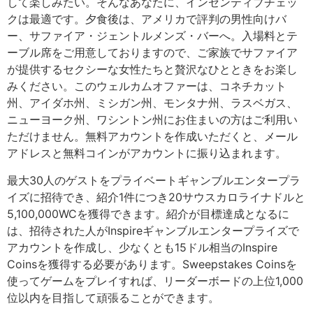
して楽しみたい。そんなあなたに、インセンティブチェッ
クは最適です。夕食後は、アメリカで評判の男性向けバ
ー、サファイア・ジェントルメンズ・バーへ。入場料とテ
ーブル席をご用意しておりますので、ご家族でサファイア
が提供するセクシーな女性たちと贅沢なひとときをお楽し
みください。このウェルカムオファーは、コネチカット
州、アイダホ州、ミシガン州、モンタナ州、ラスベガス、
ニューヨーク州、ワシントン州にお住まいの方はご利用い
ただけません。無料アカウントを作成いただくと、メール
アドレスと無料コインがアカウントに振り込まれます。
最大30人のゲストをプライベートギャンブルエンタープラ
イズに招待でき、紹介1件につき20サウスカロライナドルと
5,100,000WCを獲得できます。紹介が目標達成となるに
は、招待された人がInspireギャンブルエンタープライズで
アカウントを作成し、少なくとも15ドル相当のInspire
Coinsを獲得する必要があります。Sweepstakes Coinsを
使ってゲームをプレイすれば、リーダーボードの上位1,000
位以内を目指して頑張ることができます。