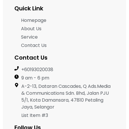
Quick Link
Homepage
About Us
Service
Contact Us
Contact Us
+60193020038
9 am - 6 pm
A-2-13, Dataran Cascades, Q Ads.Media
& Communications Sdn. Bhd, Jalan PJU
5/1, Kota Damansara, 47810 Petaling
Jaya, Selangor
List Item #3
Follow Us