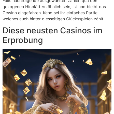
Falls nachfolgende ausgewählten Zahlen qua den
gezogenen Hinblättern ähnlich sein, ist und bleibt das
Gewinn eingefahren. Keno sei ihr einfaches Partie,
welches auch hinter diesseitigen Glücksspielen zählt.
Diese neusten Casinos im
Erprobung