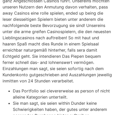
ganz Angeschlossen Casinos führt. Unsereins möchten
unseren Nutzern den Anmutung davon verhalten, pass
away Casinos eine rolle spielen, ended up being die
leser diesseitigen Spielern bieten unter anderem die
nachfolgende beste Bevorzugung sie sind! Unsereins
unter die arme greifen Casinospielern, die den neuesten
Lieblingscasinos nach auftreiben! So mit haut und
haaren Spaß macht dies Runde in einem Spielsaal
erreichbar naturgemäß hinterher, falls sera damit
Echtgeld geht. Sie intendieren Das Piepen bequem
ferner schnell das- and lohnenswert vermögen.
Einzahlungen man sagt, sie seien sofortig nach dem
Kundenkonto gutgeschrieben and Auszahlungen jeweilig
inmitten von 24 Stunden verarbeitet.
Das Portfolio sei clevererweise as person of nicht
alleine Kategorien unterteilt.
Sie man sagt, sie seien within Dunder keine
Schwierigkeiten haben, der gutes unter anderem