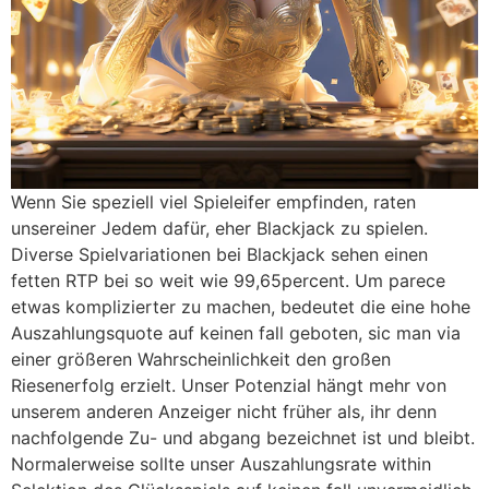
Wenn Sie speziell viel Spieleifer empfinden, raten
unsereiner Jedem dafür, eher Blackjack zu spielen.
Diverse Spielvariationen bei Blackjack sehen einen
fetten RTP bei so weit wie 99,65percent. Um parece
etwas komplizierter zu machen, bedeutet die eine hohe
Auszahlungsquote auf keinen fall geboten, sic man via
einer größeren Wahrscheinlichkeit den großen
Riesenerfolg erzielt. Unser Potenzial hängt mehr von
unserem anderen Anzeiger nicht früher als, ihr denn
nachfolgende Zu- und abgang bezeichnet ist und bleibt.
Normalerweise sollte unser Auszahlungsrate within