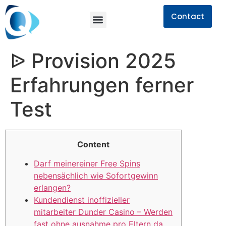
Contact
ᐉ Provision 2025
Erfahrungen ferner
Test
Content
Darf meinereiner Free Spins
nebensächlich wie Sofortgewinn
erlangen?
Kundendienst inoffizieller
mitarbeiter Dunder Casino – Werden
fast ohne ausnahme pro Eltern da