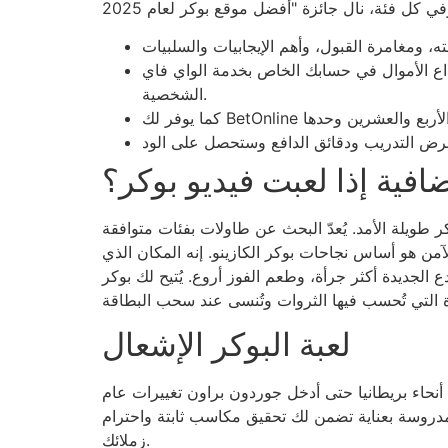
يداع الأموال في حسابك الخاص بخدمة الواي فاي
الشخصية.
افية إذا لعبت فيديو بوكر؟
ويلة الأمد. يُعدّ البحث عن طاولات بفئات متوافقة
الآمن هو أساس نجاحات بوكر الكازينو. إنه المكان الذي
ز أروع. يُتيح لك بوكر ACR الإلكتروني خيارات متعددة، من طاولات الرهانات الصغيرة التي تناسب المبتدئين،
لعبة البوكر الإشعال
 أنحاء بريطانيا حتى أدخل جوردون براون تغييرات عام
ة مدروسة بعناية تضمن لك تحقيق مكاسب ثابتة واحترام
زملائك.