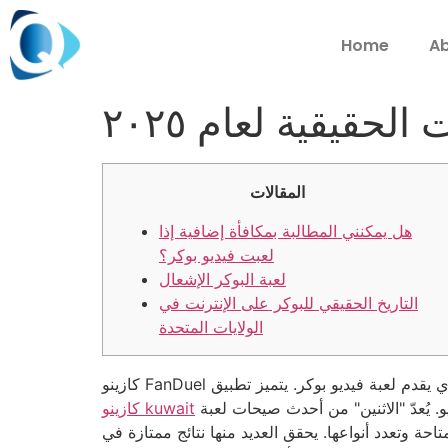
Home
Ab
حقيقية لعام ٢٠٢٥
المقالات
هل يمكنني المطالبة بمكافأة إضافية إذا
لعبت فيديو بوكر؟
لعبة البوكر الإشعال
التاريخ الحقيقي للبوكر على الإنترنت في
الولايات المتحدة
وسهولة في التنقل بين مجموعة رائعة من ألعاب الفيديو. يُعدّ "الاثنين" من أحدث صيحات لعبة Deuces Nuts Poker، وهي لعبة فيديو بوكر على الإنترنت تعتمد
كازينو kuwait
تاحة وتعدد أنواعها. يحقق العديد منها نتائج ممتازة في