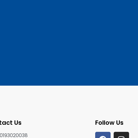
tact Us
Follow Us
0193020038