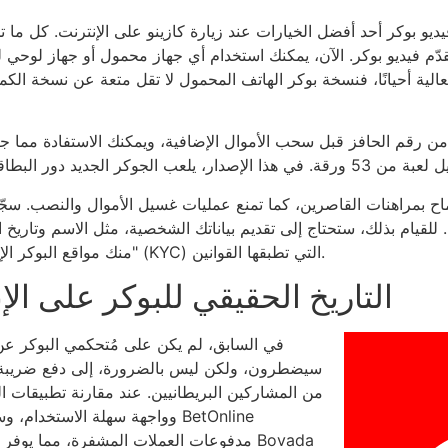
يديو بوكر أحد أفضل الخيارات عند زيارة كازينو على الإنترنت. كل ما ت
م فيديو بوكر. الآن، يمكنك استخدام أي جهاز محمول أو جهاز لوحي ل
عالية أحيانًا، فنسخة بوكر الهاتف المحمول لا تقل متعة عن نسخة الكم
من رقم الحافز قبل سحب الأموال الإضافية، ويمكنك الاستفادة مما جني
 بمراهنات القاصرين، كما تمنع عمليات غسيل الأموال والنصب. سجّل حس
للقيام بذلك، ستحتاج إلى تقديم بياناتك الشخصية، مثل الاسم وتاريخ الم
منك مواقع البوكر الإلكترونية تقديم إثبات كجزء من سياسة "اعرف عميلك" (KYC) التي تطبقها القوانين.
التاريخ الحقيقي للبوكر على الإ
في السابق، لم يكن على مُتحكمي البوكر عن بُ
سيضطرون، ولكن ليس بالضرورة، إلى دفع ضريبة ا
من المشاركين البريطانيين. عند مقارنة تطبيقات ال
وواجهة سهلة الاستخدام، وسمعة