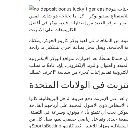
حتاجه هو
لاستمتاع بفيديو بوكر – كل ما تحتاجه هو شاشة لمس
بيوتر. تتوفر العديد من إصدارات فيديو بوكر في أفضل
الكازينوهات على الإنترنت.
ته من المكافأة. في لعبة بوكر كازينو الجوكر، يمكنك
ابًا نشطًا. بعد اختيارك لمواقع البوكر الإلكترونية
يلاد والعنوان والبريد الإلكتروني، إلخ. عادةً ما تطلب
نترنت في الولايات المتحدة
عد على الإنترنت دفع ضريبة الدخل البريطانية. كانوا
لأشخاص ذوي الأصول المحلية على أرباحهم الفادحة
بوكر، يجب أن تتمتع بأداء موثوق، وسرعة في التعبئة،
 جيدة، وتفاعل رياضي حقيقي. نعم، يقبل كل من BetOnline
وSportsBetting مدفوعات العملات المشفرة، مما يوفر استقلالية ومزايا للاعبين. يُعد كازينو Bovada