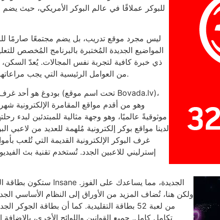
للبوكر عملاقًا في عالم البوكر الأمريكي، حيث يضم 
المواضيع الجديدة المُختبرة بالبرنامج المُخصص للتعل
ذي خبرة كافية لتجربة نفس المجالات. يُعدّ السكن، 
من العوامل الرئيسية التي يجب مراعاتها عند اختيار مواقع مقامرة كندية مُطّلعة على الإنترنت.
بودوغ هو أحد غرف البوكر ا
وهو من أقدم مواقع المقامرة الإلكترونية شهرةً.
موثوقيةً عالميًا، وهو وجهة مثالية للمبتدئين لبدء رح
لدينا مواقع بوكر إلكترونية مُلهمة للعديد من لاعبي ال
إسترليني للاعبين الجدد. تُستخدم تقنية بث الفيديو
من لعبة 52 بطاقة التقليدية. كما أن بطاقة الجوك
تكامل كامل. جميع القوانين واللوائح الأخرى، بالإضافة 