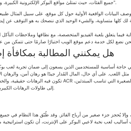
جميع الفئات، حيث تمتلئ مواقع البوكر الإلكترونية الكبيرة، وفي كل فئة، نال جائزة "أفضل موقع بوكر لعام 2025".
احة لك كلها متساوية، والشيء الوحيد الذي ننصحك به هو التوقف عن إ
هل يمكنني المطالبة بمكافأة إض
 حاجة أساسية للمستخدمين الذين يسعون إلى ضمان تجربة لعب بوكر ط
ًا مثل اللعب. على أي حال، المال المُدار جيدًا هو رهان آمن، والرهان 
تكون فيه الرهانات حقيقية، والخدع الجديدة أكثر جرأة، وطعم الفو
إلى طاولات الرهانات الكبيرة التي تُحسب فيها الثروات وتُنسى عند سحب البطاقة.
وإلا يُحجز جزء صغير من أرباح الفائز. وقد طُبّق هذا النظام في جميع
أحدث أساليب لعب نخبة لاعبي البوكر على الإنترنت، أن تكون استراتيجي