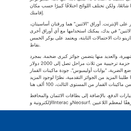
ا شائعًا، ولكن تختلف اللوائح اختلافًا كبيرًا حسب مكان
إقامتك.
على الإنترنت. أوراق "الاثنين" هما ورقتان أساسيتان،
"الاثنين" في يدك، يمكنك استخدامها مع أي أوراق أخرى
زينو ذات الاحتمالات الثابتة، ويعتمد على بوكر الخمس
نقاط.
يرة، والعديد منها يتضمن جوائز كبرى ضخمة. بمجرد
إيداعك الأول بقيمة 10 دولارات كندية أو أكثر، ستحصل على حزمة ترحيبية من ثلاث مراحل تصل إلى 2000 دولار
و99 دورة إضافية على وضع الضربة، "بوابات أوليمبوس". جودة ماكينات القمار
 طلبنا المزيد من الجوائز التقدمية، نظرًا لوجود المزيد
المقامرين مجموعة واسعة من خيارات الدفع، بالإضافة إلى بطاقات الائتمان والمحافظ