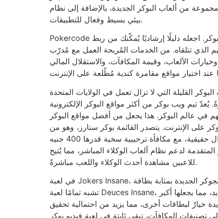
مجموعة من ألعاب البوكر الجديدة، بالإضافة إلى نظام
بيئي بسيط وفعال للتطبيقات.
Pokercode ليس مجرد موقع تدريب، بل يضم مجتمعًا صارمًا للبوكر. اجعله دليلًا إرشاديًا يُمكّنك من ربط
يم الذي تتلقاه. من الخدمات المُربحة العمل مع مُدرّب
وخيارات الألعاب، وقيمة المكافآت، والاستقلال المالي
لقليلة التي لا تزال تعمل في الولايات المتحدة (تحت اسم موقع Bovada.lv)،
 يُعدّ تيم ويب بوكر من أكثر مواقع البوكر الإلكترونية
لتهم في عالم البوكر. هذا يجعل من أفضل مواقع البوكر
بوكر على الإنترنت. يتصدر القائمة بوكر ستارز، وهو من
غرف البوكر الإلكترونية القديمة التي تُلعب بأموال حقيقية، مع مكافأة ترحيبية سخية قدرها 400 جنيه
 المتقدمة لدعم نظام ألعاب الوكلاء المباشر، مما يُتيح
للاعبين مشاهدة أحدث الوكلاء واللعب مباشرةً.
في لعبة Jokers Insane، ستكون بطاقة الجوكر الجديدة بمثابة بطاقة Insane الجديدة، مما يساعدك على الفوز.
تشبه تمامًا لعبة Deuces Insane، ولكن هنا، تُضاف المزيد من الأوراق إلى النظام الأساسي الجديد، مما يجعلها أكبر
ر الجديدة خيارٌ لبطاقات أخرى، مما يزيد من احتمالية تحقيق
إلى تصنيفات المكافآت، تبقى ثابتة في لعبة فيديو بوكر