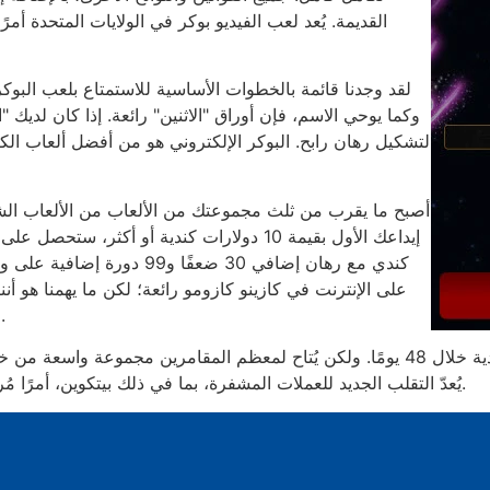
القديمة. يُعد لعب الفيديو بوكر في الولايات المتحدة أمرً
لقد وجدنا قائمة بالخطوات الأساسية للاستمتاع بلعب البوكر 
وكما يوحي الاسم، فإن أوراق "الاثنين" رائعة. إذا كان لديك 
لتشكيل رهان رابح. البوكر الإلكتروني هو من أفضل ألعاب الكا
أصبح ما يقرب من ثلث مجموعتك من الألعاب من الألعاب الشه
كندي مع رهان إضافي 30 ضعفًا 
على الإنترنت في كازينو كازومو رائعة؛ لكن ما يهمنا هو أننا
من ماكينات القمار من المستوى الثالث، 100 ألف هنا.
عادةً ما تُرسل نصائح السحب الفعلية أرباحهم النقدية خلال 48 يومًا. ولكن يُتاح لمعظم 
الإلكترونية وInterac وNeosurf. يُعدّ التقلب الجديد للعملات المشفرة، بما في ذلك بيتكوين، أمرًا مُرهقًا لمعظم اللاعبين.