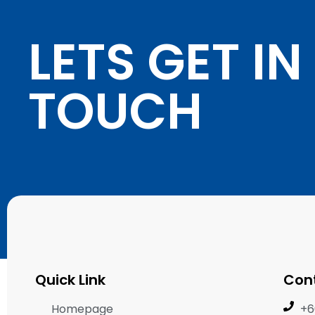
LETS GET IN
TOUCH
Quick Link
Con
Homepage
+6