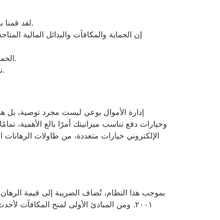
لقد قمنا بوصف البيانات الواقعية الأولية حول كل موقع، على سبيل المثال طبيعته، ومغامرة القبول، وأهم الإيجابيات والسلبيات.
إن الحماية والمكافآت والبدائل المالية المت
كما يوفر لك BetOnline الحماية فيما يتعلق بلعبة الفيديو المتخصصة، مع نطاقها وملاحظات التآكل الأربع والعشرين وحدها.
نحن نضع لكل خدمة دعم موقع الويب اختبارًا صارمًا حتى تتمكن من عرض التدريب ودقائق الدافع وستحصل على الود.
إدارة الأموال بوعي ليست مجرد توصية، بل هي
وخيارات دفع تناسب ميزانيتك أمرًا بالغ الأهمية، تمام
بموجب هذا النظام، تُضاف الضريبة إلى قيمة الرهان، 
٢٠٠١. ومن المبادئ الأولى لمنح المكافآت ل