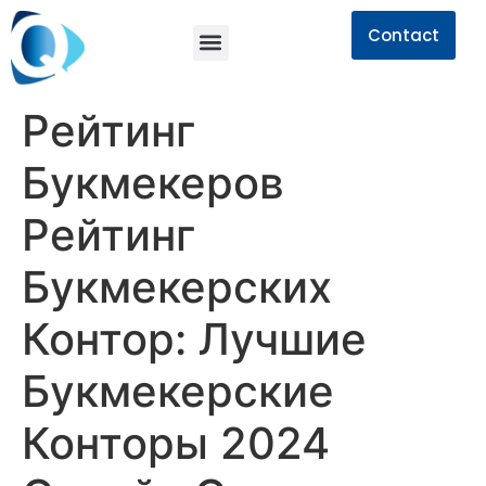
Contact
Рейтинг
Букмекеров
Рейтинг
Букмекерских
Контор: Лучшие
Букмекерские
Конторы 2024