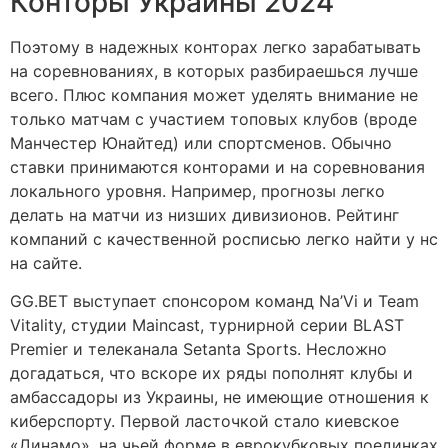
Конторы Украины 2024
Поэтому в надежных конторах легко зарабатывать
на соревнованиях, в которых разбираешься лучше
всего. Плюс компания может уделять внимание не
только матчам с участием топовых клубов (вроде
Манчестер Юнайтед) или спортсменов. Обычно
ставки принимаются конторами и на соревнования
локального уровня. Например, прогнозы легко
делать на матчи из низших дивизионов. Рейтинг
компаний с качественной росписью легко найти у нс
на сайте.
GG.BET выступает спонсором команд Na’Vi и Team
Vitality, студии Maincast, турнирной серии BLAST
Premier и телеканала Setanta Sports. Несложно
догадаться, что вскоре их ряды пополнят клубы и
амбассадоры из Украины, не имеющие отношения к
киберспорту. Первой ласточкой стало киевское
«Динамо», на чьей форме в еврокубковых поединках