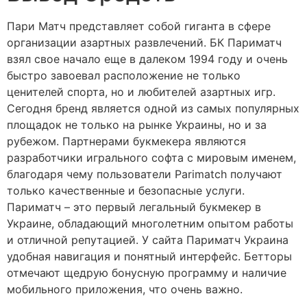
Пари Матч представляет собой гиганта в сфере
организации азартных развлечений. БК Париматч
взял свое начало еще в далеком 1994 году и очень
быстро завоевал расположение не только
ценителей спорта, но и любителей азартных игр.
Сегодня бренд является одной из самых популярных
площадок не только на рынке Украины, но и за
рубежом. Партнерами букмекера являются
разработчики игрального софта с мировым именем,
благодаря чему пользователи Parimatch получают
только качественные и безопасные услуги.
Париматч – это первый легальный букмекер в
Украине, обладающий многолетним опытом работы
и отличной репутацией. У сайта Париматч Украина
удобная навигация и понятный интерфейс. Бетторы
отмечают щедрую бонусную программу и наличие
мобильного приложения, что очень важно.