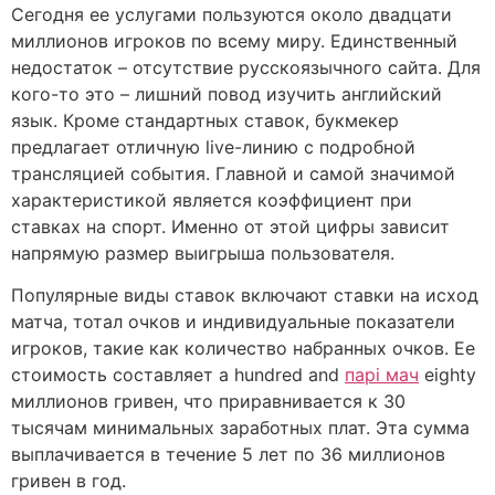
Сегодня ее услугами пользуются около двадцати
миллионов игроков по всему миру. Единственный
недостаток – отсутствие русскоязычного сайта. Для
кого-то это – лишний повод изучить английский
язык. Кроме стандартных ставок, букмекер
предлагает отличную live-линию с подробной
трансляцией события. Главной и самой значимой
характеристикой является коэффициент при
ставках на спорт. Именно от этой цифры зависит
напрямую размер выигрыша пользователя.
Популярные виды ставок включают ставки на исход
матча, тотал очков и индивидуальные показатели
игроков, такие как количество набранных очков. Ее
стоимость составляет a hundred and
парі мач
eighty
миллионов гривен, что приравнивается к 30
тысячам минимальных заработных плат. Эта сумма
выплачивается в течение 5 лет по 36 миллионов
гривен в год.